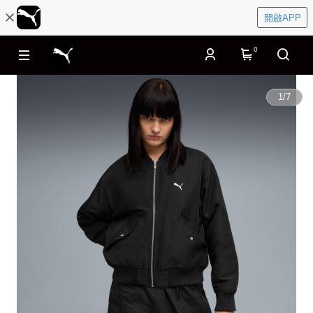
開啟APP
0
1
/
7