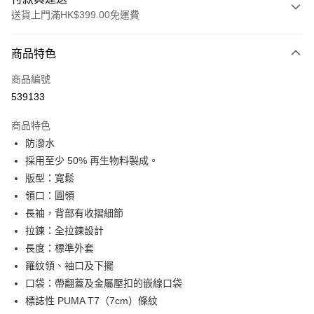
送貨上門滿HK$399.00免運費
付款方式
商品特色
信用卡
商品編號
線上付款
539133
相關說明
Alipay, PayMe, WeChat Pay, UnionPay, FPS
商品特色
送貨方式
防潑水
採用至少 50% 再生物料製成。
單筆訂單淨值滿$399可享免運費優惠
版型：寬鬆
每筆HK$30.00，滿HK$399.00或以上免運費
領口：圓領
滿$599可享澳門免運費優惠
運費表
長袖，背部有收摺細節
拉鍊：全拉鍊設計
長度：標準外套
羅紋領、袖口及下擺
口袋：帶翻蓋及金屬壓扣的嵌線口袋
標誌性 PUMA T7（7cm）條紋