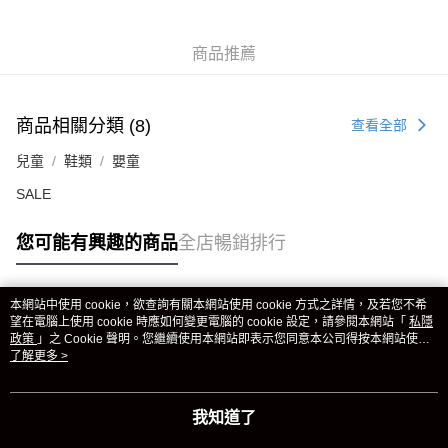
商品推薦
商品相關分類 (8)
查看全部
兒童
鞋類
嬰童
SALE
您可能有興趣的商品
全店暢銷排行
本網站中使用 cookie，欲查詢有關本網站使用 cookie 方式之詳情，及若您不希
熱門標籤
望在電腦上使用 cookie 時應如何變更電腦的 cookie 設定，請參閱本網站「
私隱
政策
」之 Cookie 聲明。您繼續使用本網站即表示您同意本公司得按本網站使用
條款之 Cookie 聲明使用 cookie。
了解更多 >
熱銷排行
最新商品
人氣推薦
我知道了