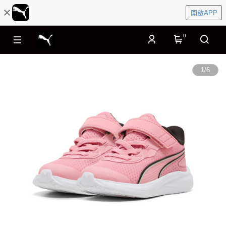
開啟APP
0
1
/
6