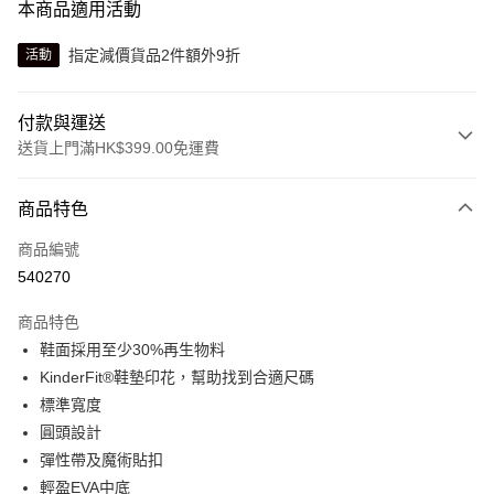
本商品適用活動
指定減價貨品2件額外9折
活動
付款與運送
送貨上門滿HK$399.00免運費
付款方式
商品特色
信用卡
商品編號
線上付款
540270
相關說明
Alipay, PayMe, WeChat Pay, UnionPay, FPS
商品特色
送貨方式
鞋面採用至少30%再生物料
KinderFit®鞋墊印花，幫助找到合適尺碼
單筆訂單淨值滿$399可享免運費優惠
標準寬度
每筆HK$30.00，滿HK$399.00或以上免運費
圓頭設計
滿$599可享澳門免運費優惠
運費表
彈性帶及魔術貼扣
輕盈EVA中底