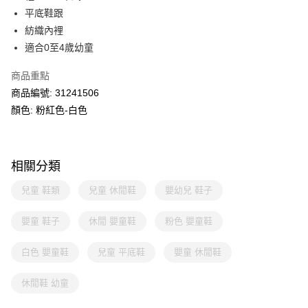
平底鞋跟
紡織內裡
適合0至4歲幼童
商品重點
商品編號: 31241506
顏色: 粉紅色-白色
相關分類
兒童 鞋類
兒童 休閒鞋
嬰幼兒 鞋子
嬰童 鞋子
休閒 嬰童鞋
粉色 嬰童鞋
白色 嬰童鞋
兒童 平底鞋
嬰童 休閒鞋
休閒鞋 幼童