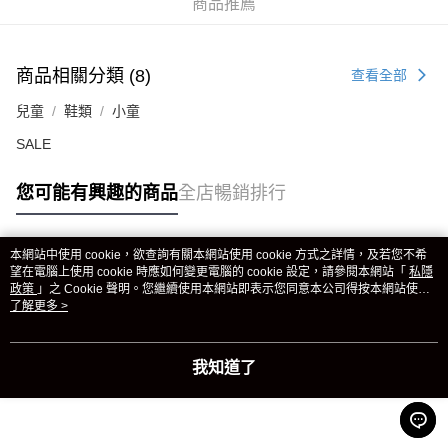
商品推薦
商品相關分類 (8)
查看全部
兒童
鞋類
小童
SALE
您可能有興趣的商品
全店暢銷排行
本網站中使用 cookie，欲查詢有關本網站使用 cookie 方式之詳情，及若您不希
熱門標籤
望在電腦上使用 cookie 時應如何變更電腦的 cookie 設定，請參閱本網站「
私隱
政策
」之 Cookie 聲明。您繼續使用本網站即表示您同意本公司得按本網站使用
條款之 Cookie 聲明使用 cookie。
了解更多 >
熱銷排行
最新商品
人氣推薦
我知道了