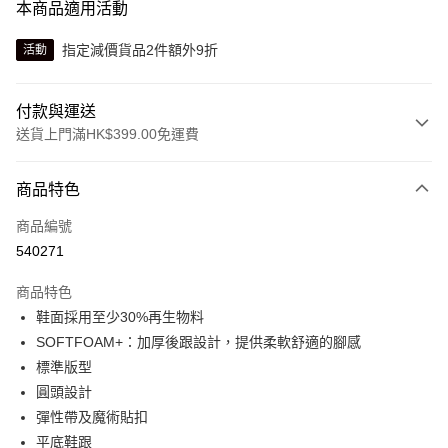
本商品適用活動
指定減價貨品2件額外9折
活動
付款與運送
送貨上門滿HK$399.00免運費
付款方式
商品特色
信用卡
商品編號
線上付款
540271
相關說明
Alipay, PayMe, WeChat Pay, UnionPay, FPS
商品特色
送貨方式
鞋面採用至少30%再生物料
SOFTFOAM+：加厚後跟設計，提供柔軟舒適的腳感
單筆訂單淨值滿$399可享免運費優惠
標準版型
每筆HK$30.00，滿HK$399.00或以上免運費
圓頭設計
滿$599可享澳門免運費優惠
運費表
彈性帶及魔術貼扣
平底鞋跟