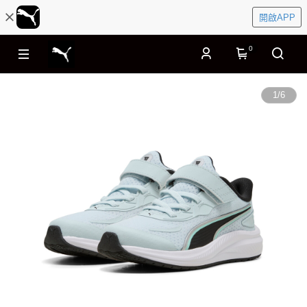
開啟APP
0
1
/
6