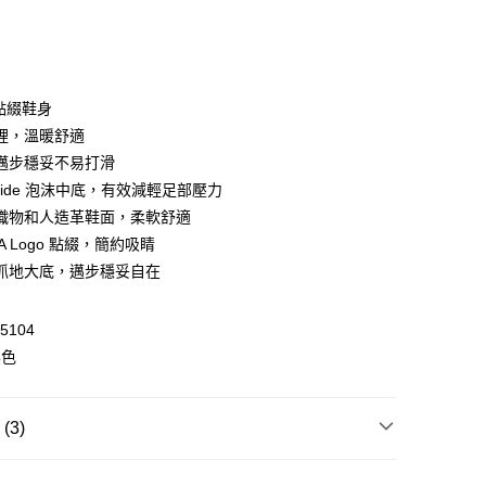
 點綴鞋身
 WeChat Pay, UnionPay, FPS
裡，溫暖舒適
邁步穩妥不易打滑
tride 泡沫中底，有效減輕足部壓力
$399可享免運費優惠
織物和人造革鞋面，柔軟舒適
0，滿HK$399.00或以上免運費
A Logo 點綴，簡約吸睛
澳門免運費優惠
運費表
抓地大底，邁步穩妥自在
5104
黑色
3)
拖鞋及涼鞋