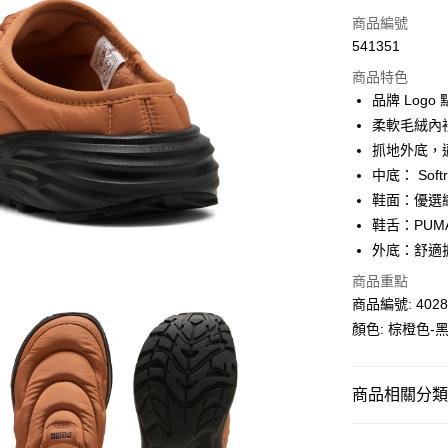
信用卡
商品編號
541351
線上付款
商品特色
相關說明
品牌 Logo
Alipay, PayMe,
柔軟毛絨內
送貨方式
抓地外底，
中底： Sof
單筆訂單淨值滿
鞋面：優選
每筆HK$30.0
鞋舌：PUM
滿$599可享
外底：舒適
商品重點
商品編號: 4028
顏色: 棕橙色-
商品相關分類 (
男子
鞋類