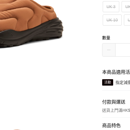
UK 3
UK
UK 10
U
數量
本商品適用
指定減
活動
付款與運送
送貨上門滿HK$
付款方式
商品特色