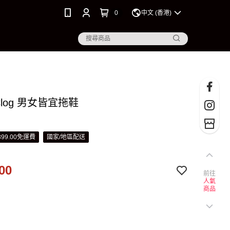
0
中文 (香港)
c Clog 男女皆宜拖鞋
99.00免運費
國家/地區配送
00
前往
人氣
商品