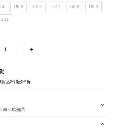
 4
UK 5
UK 6
UK 7
UK 8
UK 9
K 11
活動
價貨品2件額外9折
399.00免運費