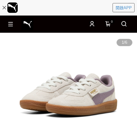
開啟APP
0
1
/
6