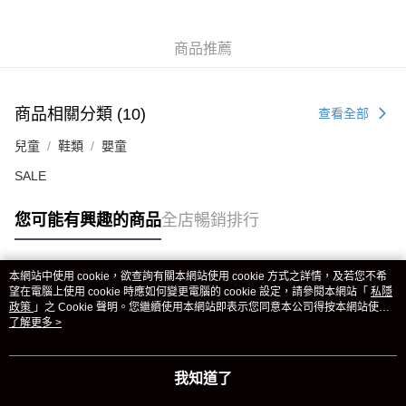
商品推薦
商品相關分類 (10)
查看全部
兒童
鞋類
嬰童
SALE
您可能有興趣的商品
全店暢銷排行
本網站中使用 cookie，欲查詢有關本網站使用 cookie 方式之詳情，及若您不希
熱門標籤
望在電腦上使用 cookie 時應如何變更電腦的 cookie 設定，請參閱本網站「
私隱
政策
」之 Cookie 聲明。您繼續使用本網站即表示您同意本公司得按本網站使用
條款之 Cookie 聲明使用 cookie。
了解更多 >
熱銷排行
最新商品
人氣推薦
我知道了