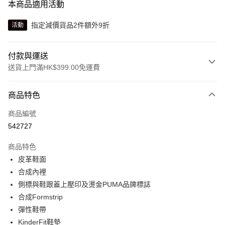
本商品適用活動
指定減價貨品2件額外9折
活動
付款與運送
送貨上門滿HK$399.00免運費
付款方式
商品特色
信用卡
商品編號
線上付款
542727
相關說明
Alipay, PayMe, WeChat Pay, UnionPay, FPS
商品特色
送貨方式
皮革鞋面
合成內裡
單筆訂單淨值滿$399可享免運費優惠
側標與鞋跟蓋上壓印及燙金PUMA品牌標誌
每筆HK$30.00，滿HK$399.00或以上免運費
合成Formstrip
滿$599可享澳門免運費優惠
運費表
彈性鞋帶
KinderFit鞋墊