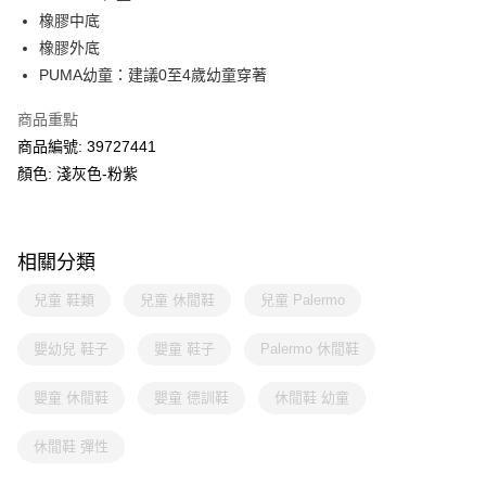
橡膠中底
橡膠外底
PUMA幼童：建議0至4歲幼童穿著
商品重點
商品編號: 39727441
顏色: 淺灰色-粉紫
相關分類
兒童 鞋類
兒童 休閒鞋
兒童 Palermo
嬰幼兒 鞋子
嬰童 鞋子
Palermo 休閒鞋
嬰童 休閒鞋
嬰童 德訓鞋
休閒鞋 幼童
休閒鞋 彈性