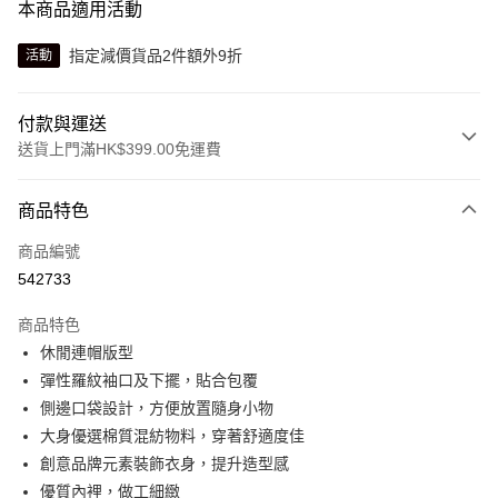
本商品適用活動
指定減價貨品2件額外9折
活動
付款與運送
送貨上門滿HK$399.00免運費
付款方式
商品特色
信用卡
商品編號
線上付款
542733
相關說明
Alipay, PayMe, WeChat Pay, UnionPay, FPS
商品特色
送貨方式
休閒連帽版型
彈性羅紋袖口及下擺，貼合包覆
單筆訂單淨值滿$399可享免運費優惠
側邊口袋設計，方便放置隨身小物
每筆HK$30.00，滿HK$399.00或以上免運費
大身優選棉質混紡物料，穿著舒適度佳
滿$599可享澳門免運費優惠
運費表
創意品牌元素裝飾衣身，提升造型感
優質內裡，做工細緻