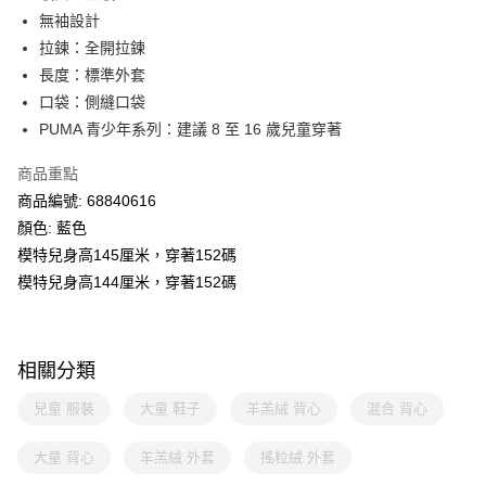
無袖設計
拉鍊：全開拉鍊
長度：標準外套
口袋：側縫口袋
PUMA 青少年系列：建議 8 至 16 歲兒童穿著
商品重點
商品編號: 68840616
顏色: 藍色
模特兒身高145厘米，穿著152碼
模特兒身高144厘米，穿著152碼
相關分類
兒童 服裝
大童 鞋子
羊羔絨 背心
混合 背心
大童 背心
羊羔絨 外套
搖粒絨 外套