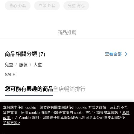
背心 外套
立領 外套
兒童 背心
商品推薦
商品相關分類 (7)
查看全部
兒童
服裝
大童
SALE
您可能有興趣的商品
全店暢銷排行
本網站中使用 cookie，欲查詢有關本網站使用 cookie 方式之詳情，及若您不希
熱門標籤
望在電腦上使用 cookie 時應如何變更電腦的 cookie 設定，請參閱本網站「
私隱
政策
」之 Cookie 聲明。您繼續使用本網站即表示您同意本公司得按本網站使用
條款之 Cookie 聲明使用 cookie。
了解更多 >
熱銷排行
最新商品
人氣推薦