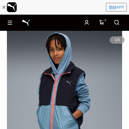
開啟APP
0
1
/
6