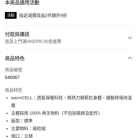
本商品適用活動
指定減價貨品2件額外9折
活動
付款與運送
送貨上門滿HK$399.00免運費
付款方式
商品特色
信用卡
商品編號
線上付款
546067
相關說明
Alipay, PayMe, WeChat Pay, UnionPay, FPS
商品特色
送貨方式
warmCELL：透氣保暖科技，將熱力鎖緊於身體，運動時保持溫
暖
單筆訂單淨值滿$399可享免運費優惠
主體採用 100% 再生物料（不包括裝飾及配件）
每筆HK$30.00，滿HK$399.00或以上免運費
版型：標準
滿$599可享澳門免運費優惠
運費表
主要物料：搖粒絨
領口：立領