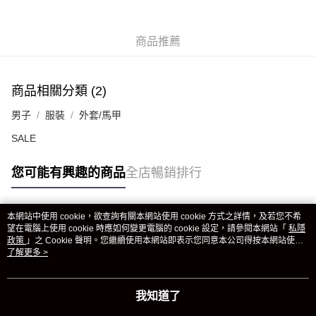
商品推薦
商品相關分類 (2)
男子
服裝
外套/馬甲
SALE
您可能有興趣的商品
全店暢銷排行
本網站中使用 cookie，欲查詢有關本網站使用 cookie 方式之詳情，及若您不希
熱門標籤
望在電腦上使用 cookie 時應如何變更電腦的 cookie 設定，請參閱本網站「
私隱
政策
」之 Cookie 聲明。您繼續使用本網站即表示您同意本公司得按本網站使用
條款之 Cookie 聲明使用 cookie。
了解更多 >
熱銷排行
最新商品
人氣推薦
我知道了