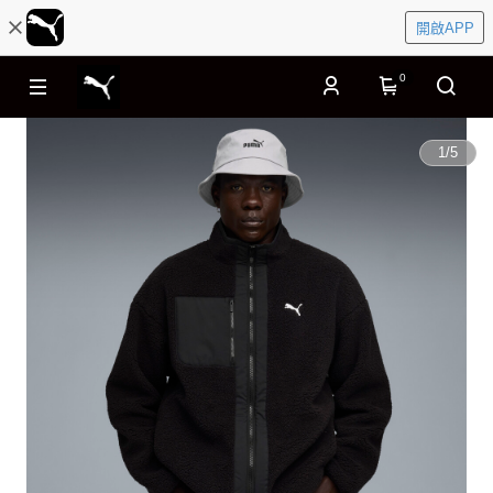
開啟APP
0
1
/
5