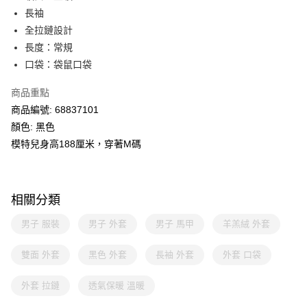
長袖
全拉鏈設計
長度：常規
口袋：袋鼠口袋
商品重點
商品編號: 68837101
顏色: 黑色
模特兒身高188厘米，穿著M碼
相關分類
男子 服裝
男子 外套
男子 馬甲
羊羔絨 外套
雙面 外套
黑色 外套
長袖 外套
外套 口袋
外套 拉鏈
透氣保暖 溫暖