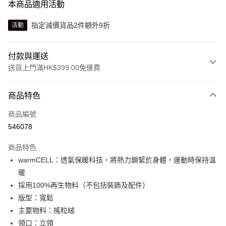
本商品適用活動
指定減價貨品2件額外9折
活動
付款與運送
送貨上門滿HK$399.00免運費
付款方式
商品特色
信用卡
商品編號
線上付款
546078
相關說明
Alipay, PayMe, WeChat Pay, UnionPay, FPS
商品特色
送貨方式
warmCELL：透氣保暖科技，將熱力鎖緊於身體，運動時保持溫
暖
單筆訂單淨值滿$399可享免運費優惠
採用100%再生物料（不包括裝飾及配件）
每筆HK$30.00，滿HK$399.00或以上免運費
版型：寬鬆
滿$599可享澳門免運費優惠
運費表
主要物料：搖粒絨
領口：立領