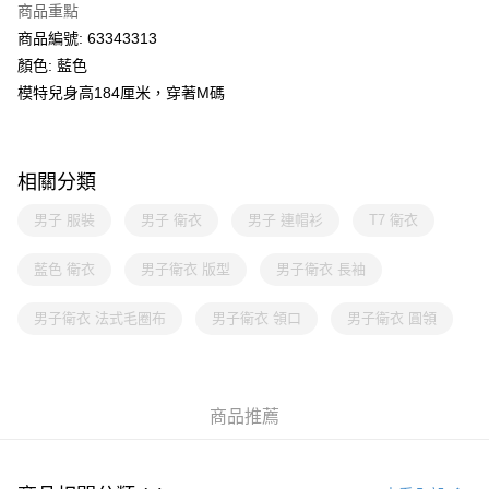
商品重點
商品編號: 63343313
顏色: 藍色
模特兒身高184厘米，穿著M碼
相關分類
男子 服裝
男子 衛衣
男子 連帽衫
T7 衛衣
藍色 衛衣
男子衛衣 版型
男子衛衣 長袖
男子衛衣 法式毛圈布
男子衛衣 領口
男子衛衣 圓領
商品推薦