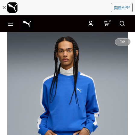
開啟APP
0
1
/
5