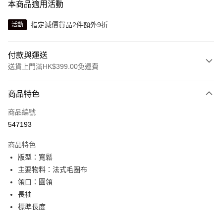
本商品適用活動
指定減價貨品2件額外9折
活動
付款與運送
送貨上門滿HK$399.00免運費
付款方式
商品特色
信用卡
商品編號
線上付款
547193
相關說明
Alipay, PayMe, WeChat Pay, UnionPay, FPS
商品特色
送貨方式
版型：寬鬆
主要物料：法式毛圈布
單筆訂單淨值滿$399可享免運費優惠
領口：圓領
每筆HK$30.00，滿HK$399.00或以上免運費
長袖
滿$599可享澳門免運費優惠
運費表
標準長度