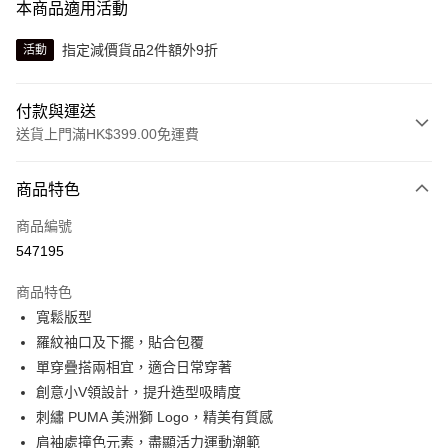
本商品適用活動
指定減價貨品2件額外9折
活動
付款與運送
送貨上門滿HK$399.00免運費
付款方式
商品特色
信用卡
商品編號
線上付款
547195
相關說明
Alipay, PayMe, WeChat Pay, UnionPay, FPS
商品特色
送貨方式
寬鬆版型
羅紋袖口及下擺，貼合包覆
單筆訂單淨值滿$399可享免運費優惠
單穿疊搭兩相宜，適合日常穿著
每筆HK$30.00，滿HK$399.00或以上免運費
創意小V領設計，提升造型吸睛度
滿$599可享澳門免運費優惠
運費表
刺繡 PUMA 美洲獅 Logo，精美有質感
肩袖處撞色元素，盡顯活力運動潮範