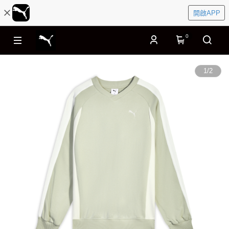
開啟APP
0
1
/
2