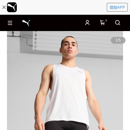
開啟APP
0
1
/
5