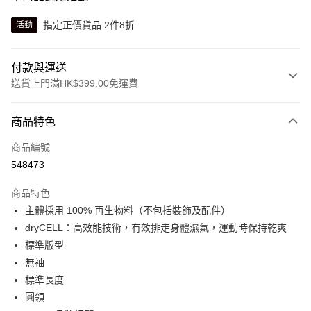
指定正價貨品 2件8折
活動
付款與運送
送貨上門滿HK$399.00免運費
付款方式
商品特色
信用卡
商品編號
線上付款
548473
相關說明
Alipay, PayMe, WeChat Pay, UnionPay, FPS
商品特色
送貨方式
主體採用 100% 再生物料（不包括裝飾及配件）
dryCELL：高效能技術，有效排走身體濕氣，運動時保持乾爽
單筆訂單淨值滿$399可享免運費優惠
標準版型
每筆HK$30.00，滿HK$399.00或以上免運費
無袖
滿$599可享澳門免運費優惠
運費表
標準長度
圓領