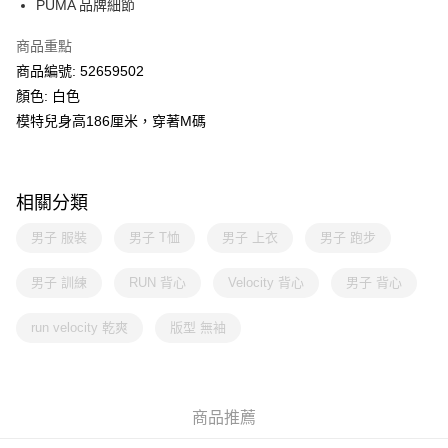
PUMA 品牌細節
商品重點
商品編號: 52659502
顏色: 白色
模特兒身高186厘米，穿著M碼
相關分類
男子 服裝
男子 T恤
男子 上衣
男子 跑步
男子 訓練
RUN 背心
Velocity 背心
男子 背心
run velocity 乾爽
版型 無袖
商品推薦