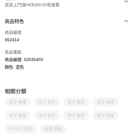
送貨上門滿HK$399.00免運費
付款方式
商品特色
信用卡
商品編號
線上付款
552414
相關說明
Alipay, PayMe, WeChat Pay, UnionPay, FPS
商品重點
送貨方式
商品編號: 02635403
顏色: 混色
單筆訂單淨值滿$399可享免運費優惠
每筆HK$30.00，滿HK$399.00或以上免運費
滿$599可享澳門免運費優惠
運費表
相關分類
女子 裝備
女子 配件
女子 跑步
女子 訓練
男子 裝備
男子 配件
男子 跑步
男子 訓練
HYROX 髮帶
髮帶 條裝