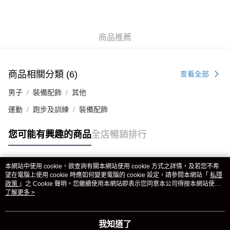
商品推薦
商品相關分類 (6)
查看全部
男子
裝備配飾
其他
運動
跑步及訓練
裝備配飾
您可能有興趣的商品
全店暢銷排行
本網站中使用 cookie，欲查詢有關本網站使用 cookie 方式之詳情，及若您不希
熱門標籤
望在電腦上使用 cookie 時應如何變更電腦的 cookie 設定，請參閱本網站「
私隱
政策
」之 Cookie 聲明。您繼續使用本網站即表示您同意本公司得按本網站使用
條款之 Cookie 聲明使用 cookie。
了解更多 >
熱銷排行
最新商品
人氣推薦
我知道了