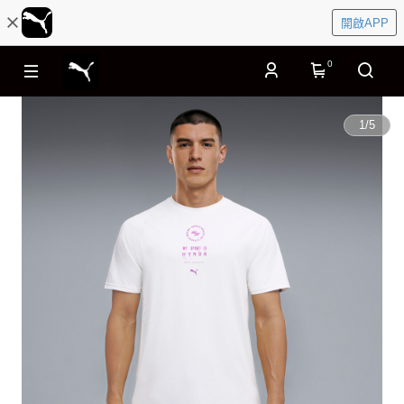
開啟APP
0
1
/
5