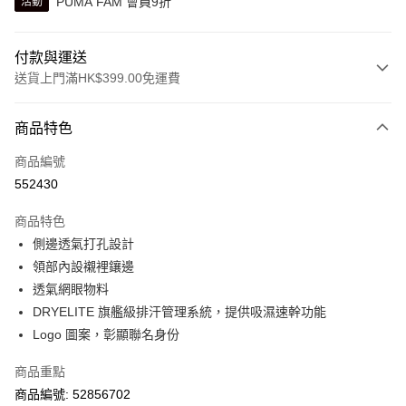
PUMA FAM 會員9折
活動
付款與運送
送貨上門滿HK$399.00免運費
付款方式
商品特色
信用卡
商品編號
線上付款
552430
相關說明
Alipay, PayMe, WeChat Pay, UnionPay, FPS
商品特色
送貨方式
側邊透氣打孔設計
領部內設襯裡鑲邊
單筆訂單淨值滿$399可享免運費優惠
透氣網眼物料
每筆HK$30.00，滿HK$399.00或以上免運費
DRYELITE 旗艦級排汗管理系統，提供吸濕速幹功能
滿$599可享澳門免運費優惠
運費表
Logo 圖案，彰顯聯名身份
商品重點
商品編號: 52856702