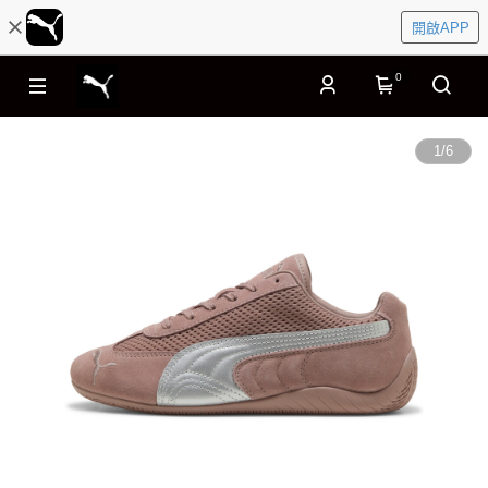
開啟APP
0
1
/
6