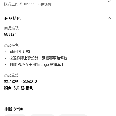
送貨上門滿HK$399.00免運費
付款方式
商品特色
信用卡
商品編號
線上付款
553124
相關說明
Alipay, PayMe, WeChat Pay, UnionPay, FPS
商品特色
送貨方式
潮流T型鞋頭
後跟橡膠上延設計，延續賽車鞋傳統
單筆訂單淨值滿$399可享免運費優惠
刺繡 PUMA 美洲獅 Logo 點綴其上
每筆HK$30.00，滿HK$399.00或以上免運費
商品重點
滿$599可享澳門免運費優惠
運費表
商品編號: 40390213
顏色: 灰粉紅-銀色
相關分類