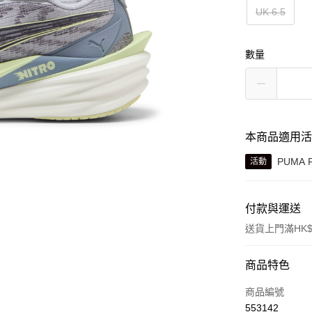
UK 6.5
數量
本商品適用
PUMA 
活動
付款與運送
送貨上門滿HK$
付款方式
商品特色
信用卡
商品編號
553142