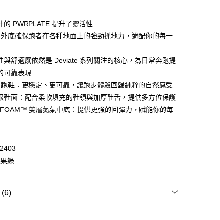
的 PWRPLATE 提升了靈活性
 WeChat Pay, UnionPay, FPS
IP 外底確保跑者在各種地面上的強勁抓地力，適配你的每一
與舒適感依然是 Deviate 系列關注的核心，為日常奔跑提
$399可享免運費優惠
的可靠表現
0，滿HK$399.00或以上免運費
4跑鞋：更穩定、更可靠，讓跑步體驗回歸純粹的自然感受
澳門免運費優惠
運費表
眼鞋面：配合柔軟填充的鞋領與加厚鞋舌，提供多方位保護
ROFOAM™ 雙層氮氣中底：提供更強的回彈力，賦能你的每
2403
蘋果綠
6)
跑步及訓練