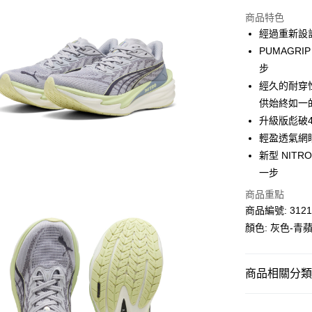
線上付款
商品特色
相關說明
經過重新設計
Alipay, PayMe,
PUMAGR
送貨方式
步
經久的耐穿性
單筆訂單淨值滿
供始終如一
每筆HK$30.0
升級版彪破
滿$599可享
輕盈透氣網
新型 NIT
一步
商品重點
商品編號: 3121
顏色: 灰色-青
商品相關分類 (
女子
鞋類