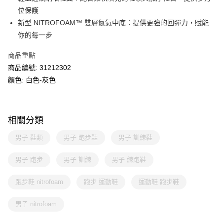
位保護
新型 NITROFOAM™ 雙層氮氣中底：提供更強的回彈力，賦能
你的每一步
商品重點
商品編號: 31212302
顏色: 白色-灰色
相關分類
男子 鞋類
男子 跑步鞋
男子 訓練鞋
男子 跑步
男子 訓練
男子 練跑鞋
跑步鞋 nitrofoam
跑步 運動鞋
運動鞋 跑步鞋
男子 nitrofoam