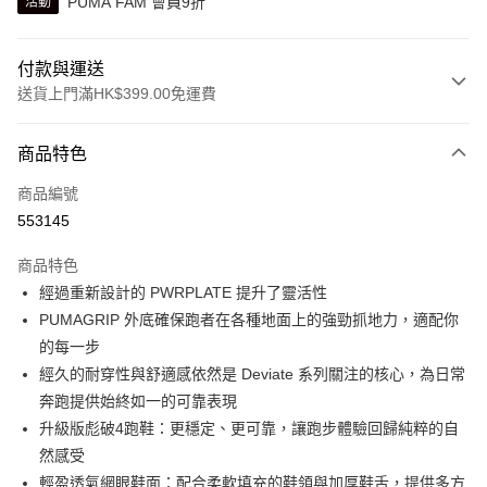
PUMA FAM 會員9折
活動
付款與運送
送貨上門滿HK$399.00免運費
付款方式
商品特色
信用卡
商品編號
線上付款
553145
相關說明
Alipay, PayMe, WeChat Pay, UnionPay, FPS
商品特色
送貨方式
經過重新設計的 PWRPLATE 提升了靈活性
PUMAGRIP 外底確保跑者在各種地面上的強勁抓地力，適配你
單筆訂單淨值滿$399可享免運費優惠
的每一步
每筆HK$30.00，滿HK$399.00或以上免運費
經久的耐穿性與舒適感依然是 Deviate 系列關注的核心，為日常
滿$599可享澳門免運費優惠
運費表
奔跑提供始終如一的可靠表現
升級版彪破4跑鞋：更穩定、更可靠，讓跑步體驗回歸純粹的自
然感受
輕盈透氣網眼鞋面：配合柔軟填充的鞋領與加厚鞋舌，提供多方