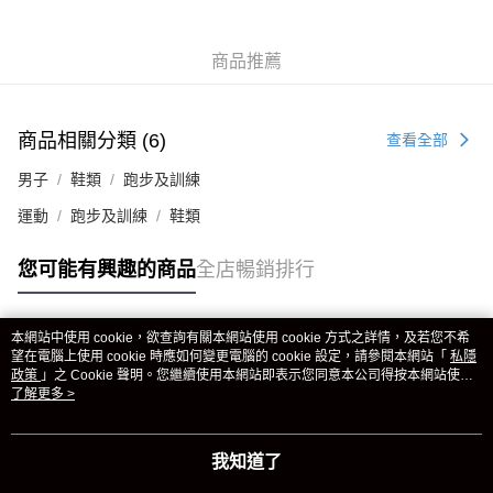
商品推薦
商品相關分類 (6)
查看全部
男子
鞋類
跑步及訓練
運動
跑步及訓練
鞋類
您可能有興趣的商品
全店暢銷排行
本網站中使用 cookie，欲查詢有關本網站使用 cookie 方式之詳情，及若您不希
熱門標籤
望在電腦上使用 cookie 時應如何變更電腦的 cookie 設定，請參閱本網站「
私隱
政策
」之 Cookie 聲明。您繼續使用本網站即表示您同意本公司得按本網站使用
條款之 Cookie 聲明使用 cookie。
了解更多 >
熱銷排行
最新商品
人氣推薦
我知道了