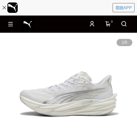
開啟APP
0
1
/
6