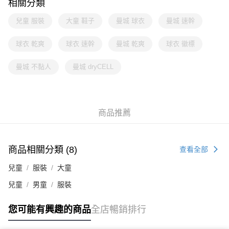
相關分類
兒童 服裝
大童 鞋子
曼城 球衣
曼城 速幹
球衣 乾爽
球衣 速幹
曼城 乾爽
球衣 徽標
曼城 不黏人
曼城 dryCELL
商品推薦
商品相關分類 (8)
查看全部
兒童
服裝
大童
兒童
男童
服裝
您可能有興趣的商品
全店暢銷排行