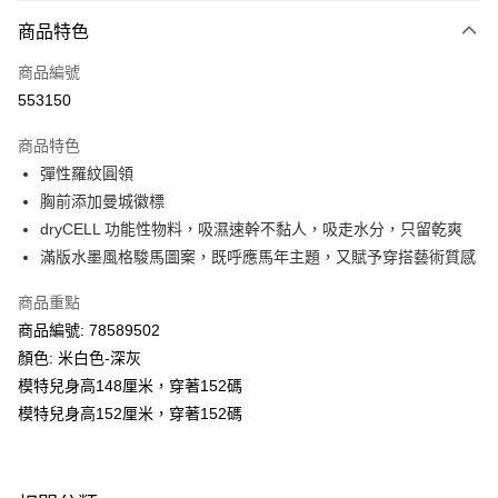
付款方式
商品特色
信用卡
商品編號
線上付款
553150
相關說明
Alipay, PayMe, WeChat Pay, UnionPay, FPS
商品特色
送貨方式
彈性羅紋圓領
胸前添加曼城徽標
單筆訂單淨值滿$399可享免運費優惠
dryCELL 功能性物料，吸濕速幹不黏人，吸走水分，只留乾爽
每筆HK$30.00，滿HK$399.00或以上免運費
滿版水墨風格駿馬圖案，既呼應馬年主題，又賦予穿搭藝術質感
滿$599可享澳門免運費優惠
運費表
商品重點
商品編號: 78589502
顏色: 米白色-深灰
模特兒身高148厘米，穿著152碼
模特兒身高152厘米，穿著152碼