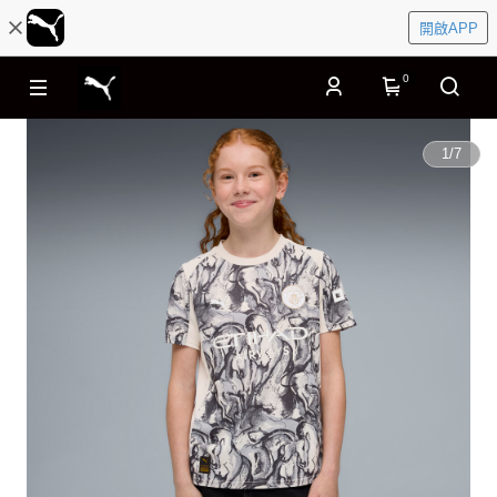
開啟APP
0
1
/
7