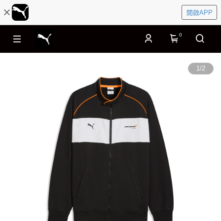
開啟APP
0
1
/
2