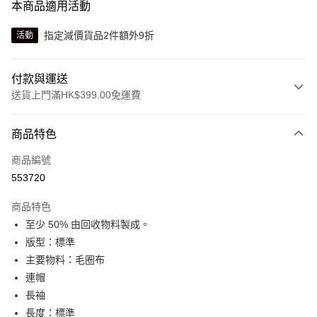
本商品適用活動
指定減價貨品2件額外9折
活動
付款與運送
送貨上門滿HK$399.00免運費
付款方式
商品特色
信用卡
商品編號
線上付款
553720
相關說明
Alipay, PayMe, WeChat Pay, UnionPay, FPS
商品特色
送貨方式
至少 50% 由回收物料製成。
版型：標準
單筆訂單淨值滿$399可享免運費優惠
主要物料：毛圈布
每筆HK$30.00，滿HK$399.00或以上免運費
連帽
滿$599可享澳門免運費優惠
運費表
長袖
長度：標準