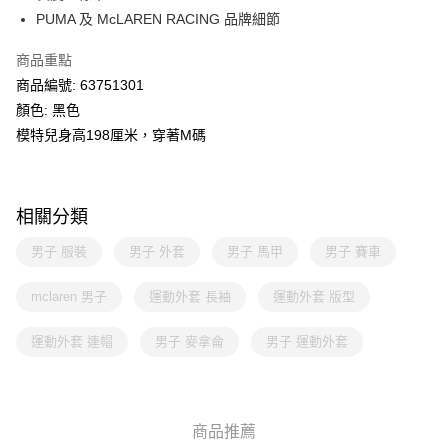
PUMA 及 McLAREN RACING 品牌細節
商品重點
商品編號: 63751301
顏色: 黑色
模特兒身高198厘米，穿著M碼
相關分類
男子 服裝
男子 外套
男子 馬甲
男子 賽車
mclaren 男子
運動外套 長袖
運動外套 版型
運動外套 連帽
男子 麥拿侖
男子 運動外套
商品推薦