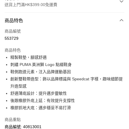
送貨上門滿HK$399.00免運費
付款方式
商品特色
信用卡
商品編號
線上付款
553729
相關說明
Alipay, PayMe, WeChat Pay, UnionPay, FPS
商品特色
送貨方式
精製鞋墊，腳感舒適
刺繡 PUMA 美洲獅 Logo 點綴鞋身
單筆訂單淨值滿$399可享免運費優惠
鞋側跑道元素，注入品牌運動基因
每筆HK$30.00，滿HK$399.00或以上免運費
創新雙鞋帶造型：飾以品牌標識與 Speedcat 字樣，趣味細節提
滿$599可享澳門免運費優惠
運費表
升造型感
舒適薄底設計：提升邁步靈敏性
後跟橡膠外底上延：有效提升支撐性
橡膠抓地大底：邁步穩妥不易打滑
商品重點
商品編號: 40813001