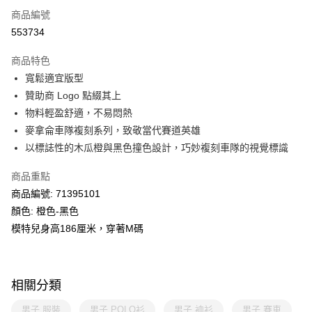
商品編號
線上付款
553734
相關說明
Alipay, PayMe, WeChat Pay, UnionPay, FPS
商品特色
送貨方式
寬鬆適宜版型
贊助商 Logo 點綴其上
單筆訂單淨值滿$399可享免運費優惠
物料輕盈舒適，不易悶熱
每筆HK$30.00，滿HK$399.00或以上免運費
麥拿侖車隊複刻系列，致敬當代賽道英雄
滿$599可享澳門免運費優惠
運費表
以標誌性的木瓜橙與黑色撞色設計，巧妙複刻車隊的視覺標識
商品重點
商品編號: 71395101
顏色: 橙色-黑色
模特兒身高186厘米，穿著M碼
相關分類
男子 服裝
男子 POLO衫
男子 裇衫
男子 賽車