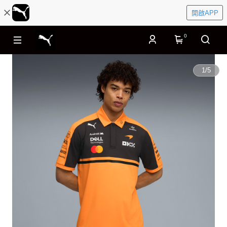
開啟APP
0
1
/
5