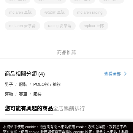
mclaren 車隊
麥拿侖 車隊
mclaren racing
mclaren 麥拿侖
racing 麥拿侖
replica 車隊
商品推薦
商品相關分類 (4)
查看全部
男子
服裝
POLO衫 / 裇衫
運動
賽車
服裝
您可能有興趣的商品
全店暢銷排行
本網站中使用 cookie，欲查詢有關本網站使用 cookie 方式之詳情，及若您不希
熱門標籤
望在電腦上使用 cookie 時應如何變更電腦的 cookie 設定，請參閱本網站「
私隱