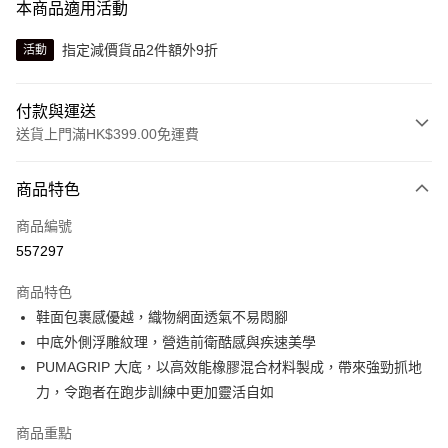
本商品適用活動
指定減價貨品2件額外9折
活動
付款與運送
送貨上門滿HK$399.00免運費
付款方式
商品特色
信用卡
商品編號
線上付款
557297
相關說明
Alipay, PayMe, WeChat Pay, UnionPay, FPS
商品特色
送貨方式
鞋面包裹感優越，織物網面透氣不易悶腳
中底外側浮雕紋理，營造前衛酷感與疾速美學
單筆訂單淨值滿$399可享免運費優惠
PUMAGRIP 大底，以高效能橡膠混合材料製成，帶來強勁抓地
每筆HK$30.00，滿HK$399.00或以上免運費
力，令跑者在跑步訓練中更加靈活自如
滿$599可享澳門免運費優惠
運費表
商品重點