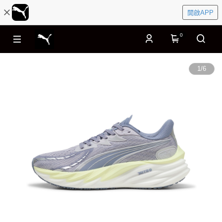
開啟APP
0
1
/
6