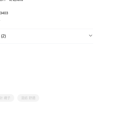
0，滿HK$399.00或以上免運費
澳門免運費優惠
運費表
3403
色
2)
飾
襪子
飾
襪子
計 襪子
混紡 舒適