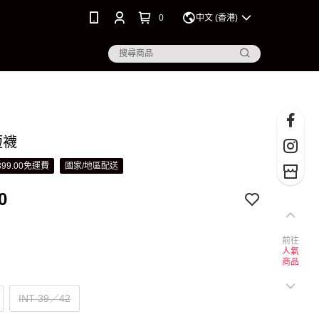
0
中文 (香港)
短襪
99.00免運費
國家/地區配送
0
前往
人氣
商品
INT 39／42