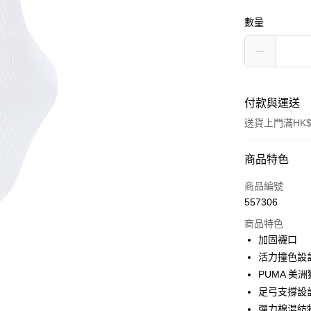
數量
付款與運送
送貨上門滿HK$
付款方式
商品特色
信用卡
商品編號
557306
線上付款
商品特色
相關說明
加固襪口
Alipay, PayMe,
活力撞色設
送貨方式
PUMA 美洲
足弓支撐設
單筆訂單淨值滿
彈力棉混紡