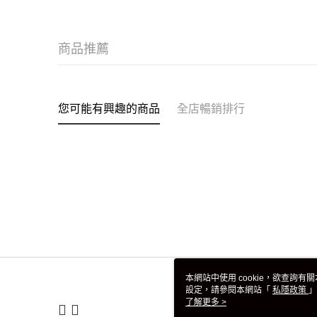
商品推薦
您可能有興趣的商品
全店暢銷排行
本網站中使用 cookie，欲查詢有關
設定，請參閱本網站「
私隱政策
」
用 cookie。
了解更多 >