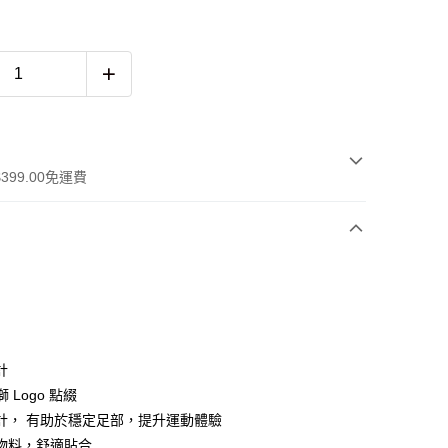
399.00免運費
 WeChat Pay, UnionPay, FPS
計
獅 Logo 點綴
計， 有助於穩定足部，提升運動體驗
$399可享免運費優惠
物料，舒適貼合