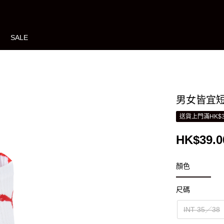
SALE
男女皆宜
送貨上門滿HK$3
HK$39.0
顏色
尺碼
INT 35／38