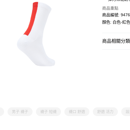
每筆HK$30.0
商品重點
滿$599可享
商品編號: 9476
顏色: 白色-紅
商品相關分類 (
男子
裝備配
女子
裝備配
男子 襪子
襪子 短襪
襪口 舒適
舒適 活力
設