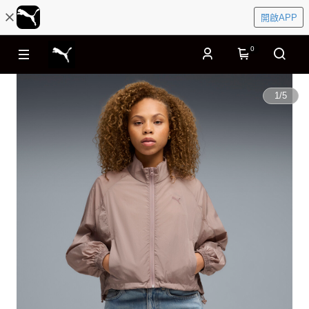
開啟APP
0
1
/
5