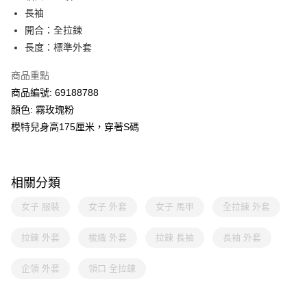
長袖
開合：全拉鍊
長度：標準外套
商品重點
商品編號: 69188788
顏色: 霧玫瑰粉
模特兒身高175厘米，穿著S碼
相關分類
女子 服裝
女子 外套
女子 馬甲
全拉鍊 外套
拉鍊 外套
梭織 外套
拉鍊 長袖
長袖 外套
企領 外套
領口 全拉鍊