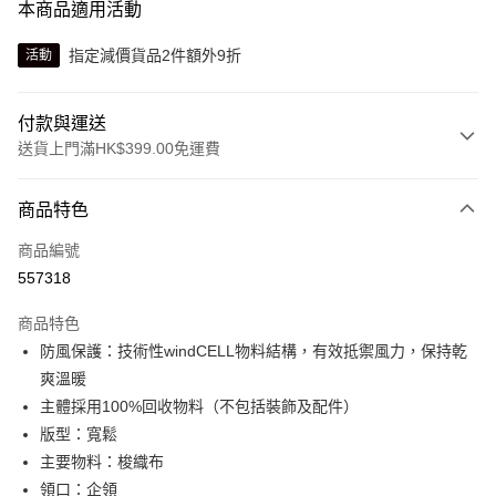
本商品適用活動
指定減價貨品2件額外9折
活動
付款與運送
送貨上門滿HK$399.00免運費
付款方式
商品特色
信用卡
商品編號
線上付款
557318
相關說明
Alipay, PayMe, WeChat Pay, UnionPay, FPS
商品特色
送貨方式
防風保護：技術性windCELL物料結構，有效抵禦風力，保持乾
爽溫暖
單筆訂單淨值滿$399可享免運費優惠
主體採用100%回收物料（不包括裝飾及配件）
每筆HK$30.00，滿HK$399.00或以上免運費
版型：寬鬆
滿$599可享澳門免運費優惠
運費表
主要物料：梭織布
領口：企領