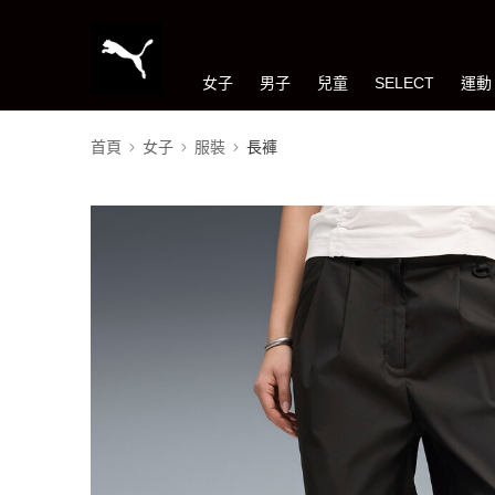
女子
男子
兒童
SELECT
運動
首頁
女子
服裝
長褲