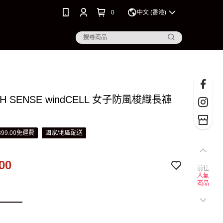
0
中文 (香港)
CH SENSE windCELL 女子防風梭織長褲
99.00免運費
國家/地區配送
00
前往
人氣
商品