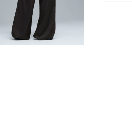
女子
服裝
SALE