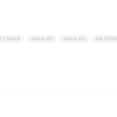
女子 梭織長褲
梭織長褲 舒適
梭織長褲 版型
梭織 彈性腰