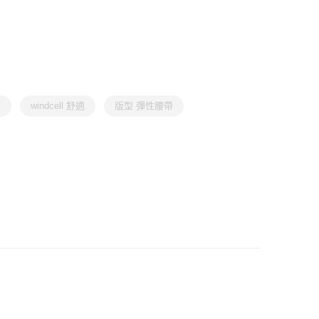
帶
windcell 舒適
版型 彈性腰帶