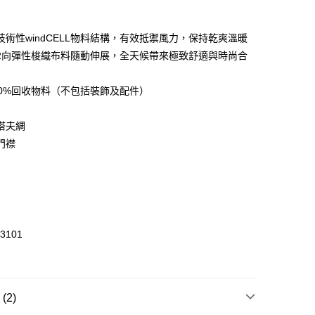
術性windCELL物料結構，有效抵禦風力，保持乾爽溫暖
 WeChat Pay, UnionPay, FPS
2向彈性梭織布料隨動伸展，全天候帶來極致舒適與時尚合
00%回收物料（不包括裝飾及配件）
$399可享免運費優惠
0，滿HK$399.00或以上免運費
塔夫綢
澳門免運費優惠
運費表
門襟
3101
2)