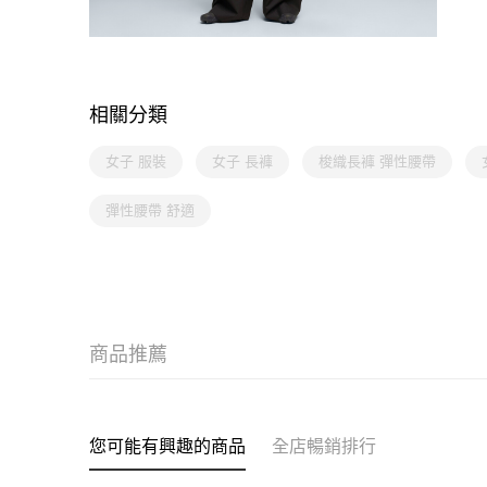
相關分類
女子 服裝
女子 長褲
梭織長褲 彈性腰帶
彈性腰帶 舒適
商品推薦
您可能有興趣的商品
全店暢銷排行