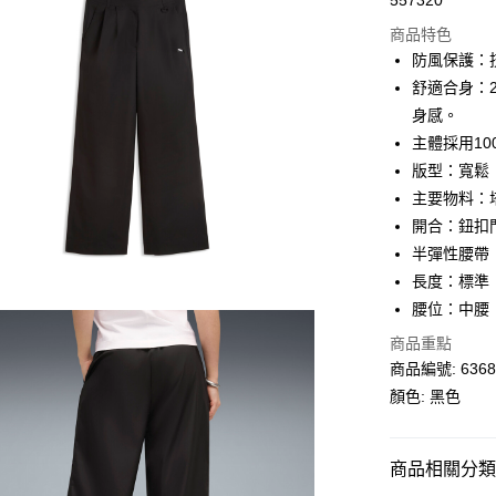
557320
線上付款
商品特色
相關說明
防風保護：技
Alipay, PayMe,
舒適合身：
送貨方式
身感。
主體採用1
單筆訂單淨值滿
版型：寬鬆
每筆HK$30.0
主要物料：
滿$599可享
開合：鈕扣
半彈性腰帶
長度：標準
腰位：中腰
商品重點
商品編號: 6368
顏色: 黑色
商品相關分類 (