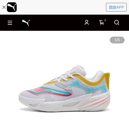
開啟APP
0
1
/
6