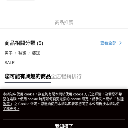
商品推薦
商品相關分類 (5)
查看全部
男子
鞋類
籃球
SALE
您可能有興趣的商品
全店暢銷排行
本網站中使用 cookie，欲查詢有關本網站使用 cookie 方式之詳情，及若您不希
熱門標籤
望在電腦上使用 cookie 時應如何變更電腦的 cookie 設定，請參閱本網站「
私隱
政策
」之 Cookie 聲明。您繼續使用本網站即表示您同意本公司得按本網站使用
條款之 Cookie 聲明使用 cookie。
了解更多 >
熱銷排行
最新商品
人氣推薦
我知道了