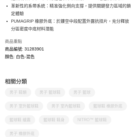
革新性的系帶系統：精准強化側向支撐，提供關鍵發力區域的鎖
定體驗
PUMAGRIP 橡膠外底：於鏤空中段配置外露抗扭片，充分釋放
分區密度中底材料潛能
商品重點
商品編號: 31283901
顏色: 白色-混色
相關分類
男子 鞋類
男子 籃球鞋
男子 籃球
男子 室外籃球鞋
男子 室內籃球鞋
籃球鞋 橡膠外底
籃球鞋 緩震
籃球鞋 鞋身
NITRO™ 籃球鞋
男子 橡膠外底