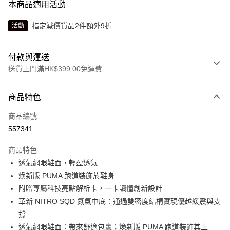
本商品適用活動
指定減價貨品2件額外9折
活動
付款與運送
送貨上門滿HK$399.00免運費
付款方式
商品特色
信用卡
商品編號
線上付款
557341
相關說明
Alipay, PayMe, WeChat Pay, UnionPay, FPS
商品特色
送貨方式
透氣網眼鞋面，輕盈透氣
煥新版 PUMA 跑道裝飾於鞋身
單筆訂單淨值滿$399可享免運費優惠
附贈專屬科技亮點解析卡，一卡讀懂創新設計
每筆HK$30.00，滿HK$399.00或以上免運費
革新 NITRO SQD 氮氣中底：通過雙密度結構實現優越緩震與支
滿$599可享澳門免運費優惠
運費表
撐
透氣網眼鞋面：帶來舒適包裹；煥新版 PUMA 跑道裝飾其上