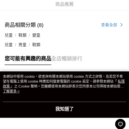
商品推薦
商品相關分類 (8)
查看全部
兒童
鞋類
嬰童
兒童
男童
鞋類
您可能有興趣的商品
全店暢銷排行
本網站中使用 cookie，欲查詢有關本網站使用 cookie 方式之詳情，及若您不希
熱門標籤
望在電腦上使用 cookie 時應如何變更電腦的 cookie 設定，請參閱本網站「
私隱
政策
」之 Cookie 聲明。您繼續使用本網站即表示您同意本公司得按本網站使用
條款之 Cookie 聲明使用 cookie。
了解更多 >
熱銷排行
最新商品
人氣推薦
我知道了