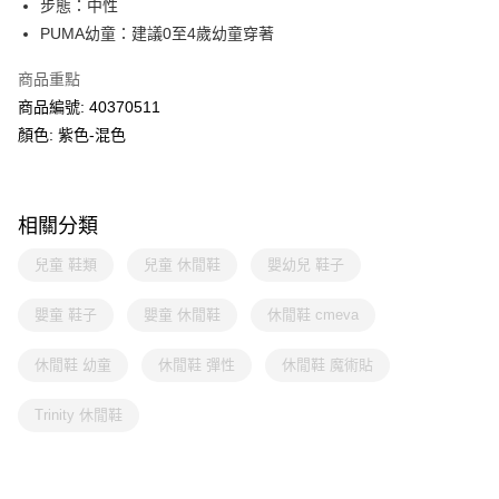
步態：中性
PUMA幼童：建議0至4歲幼童穿著
商品重點
商品編號: 40370511
顏色: 紫色-混色
相關分類
兒童 鞋類
兒童 休閒鞋
嬰幼兒 鞋子
嬰童 鞋子
嬰童 休閒鞋
休閒鞋 cmeva
休閒鞋 幼童
休閒鞋 彈性
休閒鞋 魔術貼
Trinity 休閒鞋