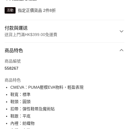
指定正價貨品 2件8折
活動
付款與運送
送貨上門滿HK$399.00免運費
付款方式
商品特色
信用卡
商品編號
線上付款
558267
相關說明
Alipay, PayMe, WeChat Pay, UnionPay, FPS
商品特色
送貨方式
CMEVA：PUMA壓模EVA物料，輕盈表現
鞋寬：標準
單筆訂單淨值滿$399可享免運費優惠
鞋頭：圓頭
每筆HK$30.00，滿HK$399.00或以上免運費
扣帶：彈性鞋帶及魔術貼
滿$599可享澳門免運費優惠
運費表
鞋跟：平底
內裡：紡織物