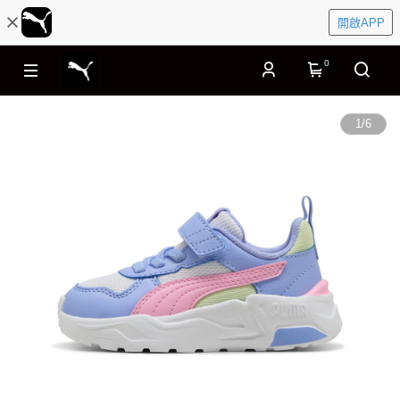
開啟APP
0
1
/
6