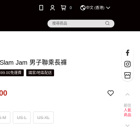
0
中文 (香港)
 Slam Jam 男子聯乘長褲
99.00免運費
國家/地區配送
00
前往
人氣
商品
S M
US L
US XL