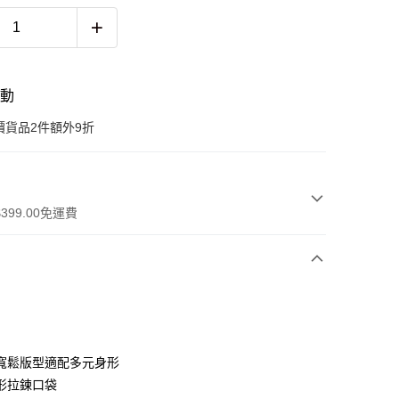
活動
價貨品2件額外9折
399.00免運費
寬鬆版型適配多元身形
 WeChat Pay, UnionPay, FPS
形拉鍊口袋