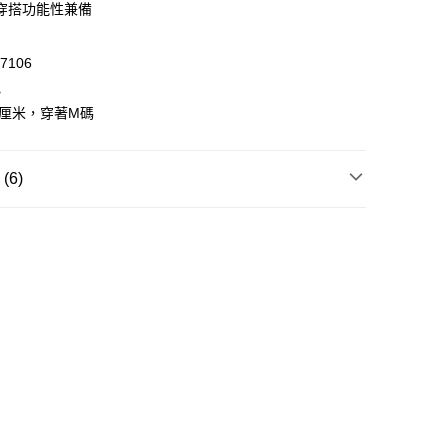
穿搭功能性兼備
$399可享免運費優惠
7106
0，滿HK$399.00或以上免運費
色
澳門免運費優惠
運費表
6厘米，穿著M碼
6)
長褲
AC 米蘭 (AC MILAN)
服裝
足球
 x SLAM JAM