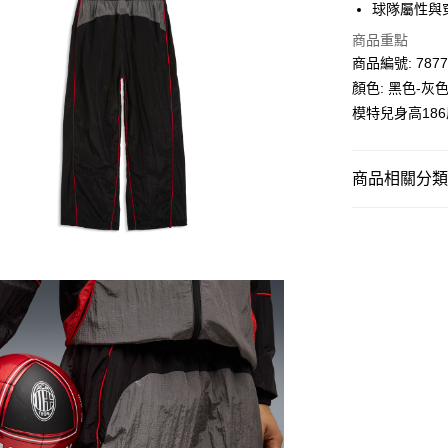
送貨方式
球隊屬性與
單筆訂單淨值滿
商品重點
商品編號: 7877
每筆HK$30.0
顏色: 黑色-灰
滿$599可享
模特兒身高18
商品相關分類 (
男子
服裝
SALE
運動
足球
運動
足球
男子
運動
精選
AC 米蘭