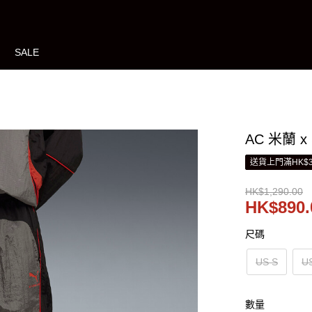
SALE
AC 米蘭 x
送貨上門滿HK$3
HK$1,290.00
HK$890.
尺碼
US S
U
數量