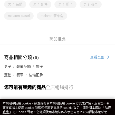
男子 裝備
男子 配件
男子 帽子
男子 賽車
mclaren piastri
mclaren 麥拿侖
商品推薦
商品相關分類 (6)
查看全部
男子
裝備配飾
帽子
運動
賽車
裝備配飾
您可能有興趣的商品
全店暢銷排行
本網站中使用 cookie，欲查詢有關本網站使用 cookie 方式之詳情，及若您不希
熱門標籤
望在電腦上使用 cookie 時應如何變更電腦的 cookie 設定，請參閱本網站「
私隱
政策
」之 Cookie 聲明。您繼續使用本網站即表示您同意本公司得按本網站使用