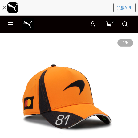
開啟APP
0
1
/
5