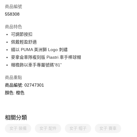
商品編號
線上付款
558308
相關說明
Alipay, PayMe, WeChat Pay, UnionPay, FPS
商品特色
送貨方式
可調節按扣
佩戴輕盈舒適
單筆訂單淨值滿$399可享免運費優惠
綴以 PUMA 美洲獅 Logo 刺繡
每筆HK$30.00，滿HK$399.00或以上免運費
麥拿侖車隊複刻版 Piastri 車手棒球帽
滿$599可享澳門免運費優惠
運費表
帽檐飾以車手專屬號碼“81”
商品重點
商品編號: 02747301
顏色: 橙色
相關分類
女子 裝備
女子 配件
女子 帽子
女子 賽車