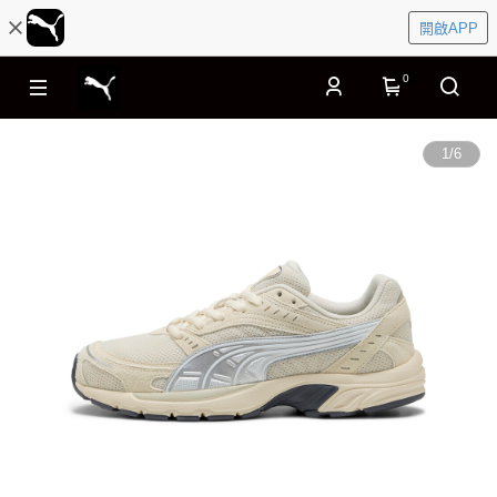
開啟APP
0
1
/
6