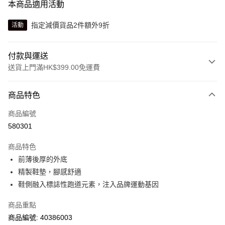
本商品適用活動
指定減價貨品2件額外9折
活動
付款與運送
送貨上門滿HK$399.00免運費
付款方式
商品特色
信用卡
商品編號
線上付款
580301
相關說明
Alipay, PayMe, WeChat Pay, UnionPay, FPS
商品特色
送貨方式
前薄後厚的外底
精製鞋墊，腳感舒適
單筆訂單淨值滿$399可享免運費優惠
鞋側融入標誌性跑道元素，注入品牌運動基因
每筆HK$30.00，滿HK$399.00或以上免運費
商品重點
滿$599可享澳門免運費優惠
運費表
商品編號: 40386003