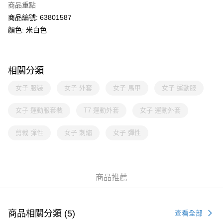
商品重點
商品編號: 63801587
顏色: 米白色
相關分類
女子 服裝
女子 外套
女子 馬甲
女子 運動服
女子 運動服套裝
T7 運動外套
女子 運動外套
剪裁 彈性
女子 刺繡
女子 彈性
商品推薦
商品相關分類 (5)
查看全部