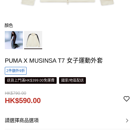
顏色
PUMA X MUSINSA T7 女子運動外套
2件額外9折
送貨上門滿HK$399.00免運費
國家/地區配送
HK$790.00
HK$590.00
請選擇商品選項