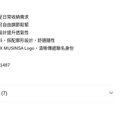
足日常收納需求
 WeChat Pay, UnionPay, FPS
可自由調節鬆緊
設計提升透氣性
料，搭配廓形設計，舒適隨性
$399可享免運費優惠
 X MUSINSA Logo，清晰傳遞聯名身份
0，滿HK$399.00或以上免運費
澳門免運費優惠
運費表
1487
7)
外套/馬甲
外套/馬甲
運動服套裝