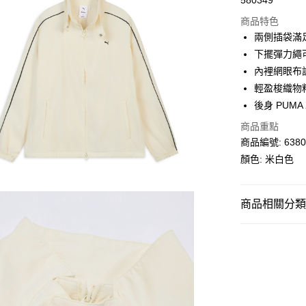
580349
線上付款
商品特色
相關說明
兩側插袋滿
Alipay, PayMe,
下擺彈力繩
送貨方式
內裡網眼布
輕盈梭織物
單筆訂單淨值滿
後身 PUMA
每筆HK$30.0
商品重點
滿$599可享
商品編號: 6380
顏色: 米白色
商品相關分類 (
男子
服裝
SALE
女子
服裝
女子
服裝