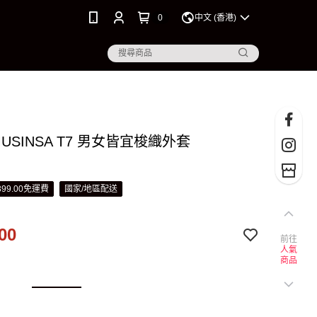
0
中文 (香港)
 MUSINSA T7 男女皆宜梭織外套
99.00免運費
國家/地區配送
00
前往
人氣
商品