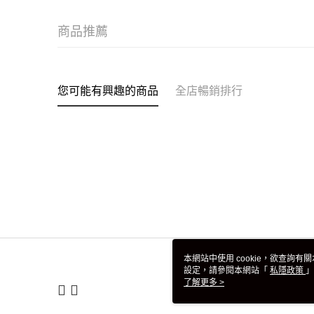
商品推薦
您可能有興趣的商品
全店暢銷排行
本網站中使用 cookie，欲查詢有關
設定，請參閱本網站「
私隱政策
」
用 cookie。
了解更多 >