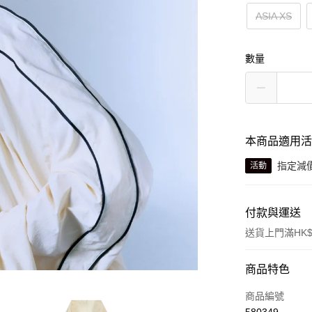
ASIA XS
數量
本商品適用
指定減
活動
付款與運送
送貨上門滿HK$
付款方式
商品特色
信用卡
商品編號