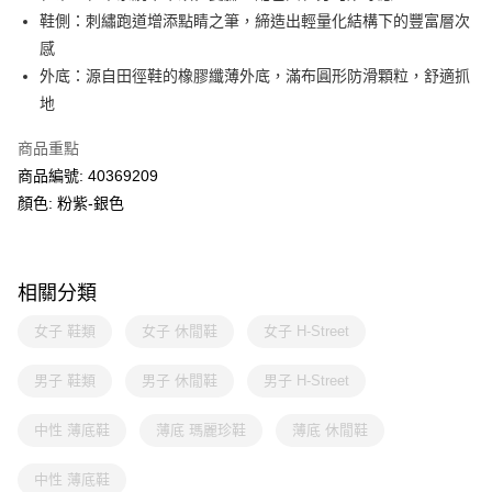
鞋側：刺繡跑道增添點睛之筆，締造出輕量化結構下的豐富層次
感
外底：源自田徑鞋的橡膠纖薄外底，滿布圓形防滑顆粒，舒適抓
地
商品重點
商品編號: 40369209
顏色: 粉紫-銀色
相關分類
女子 鞋類
女子 休閒鞋
女子 H-Street
男子 鞋類
男子 休閒鞋
男子 H-Street
中性 薄底鞋
薄底 瑪麗珍鞋
薄底 休閒鞋
中性 薄底鞋