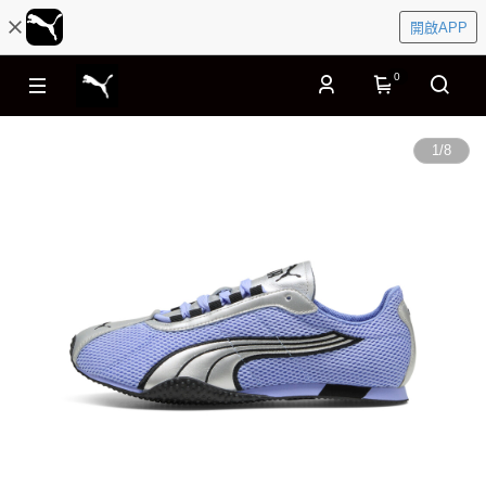
開啟APP
0
1
/
8