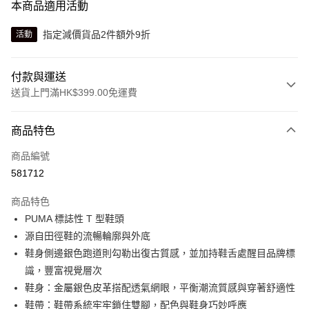
本商品適用活動
指定減價貨品2件額外9折
活動
付款與運送
送貨上門滿HK$399.00免運費
付款方式
商品特色
信用卡
商品編號
線上付款
581712
相關說明
Alipay, PayMe, WeChat Pay, UnionPay, FPS
商品特色
送貨方式
PUMA 標誌性 T 型鞋頭
源自田徑鞋的流暢輪廓與外底
單筆訂單淨值滿$399可享免運費優惠
鞋身側邊銀色跑道則勾勒出復古質感，並加持鞋舌處醒目品牌標
每筆HK$30.00，滿HK$399.00或以上免運費
識，豐富視覺層次
滿$599可享澳門免運費優惠
運費表
鞋身：金屬銀色皮革搭配透氣網眼，平衡潮流質感與穿著舒適性
鞋帶：鞋帶系統牢牢鎖住雙腳，配色與鞋身巧妙呼應