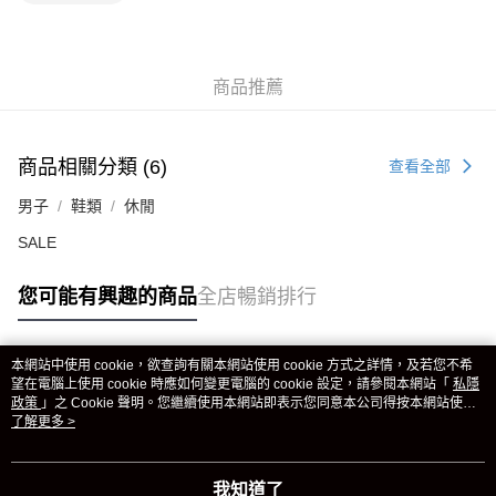
商品推薦
商品相關分類 (6)
查看全部
男子
鞋類
休閒
SALE
您可能有興趣的商品
全店暢銷排行
本網站中使用 cookie，欲查詢有關本網站使用 cookie 方式之詳情，及若您不希
熱門標籤
望在電腦上使用 cookie 時應如何變更電腦的 cookie 設定，請參閱本網站「
私隱
政策
」之 Cookie 聲明。您繼續使用本網站即表示您同意本公司得按本網站使用
條款之 Cookie 聲明使用 cookie。
了解更多 >
熱銷排行
最新商品
人氣推薦
我知道了