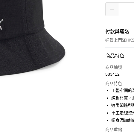
付款與運送
送貨上門滿HK$
付款方式
商品特色
信用卡
商品編號
583412
線上付款
商品特色
相關說明
工整牢固的
Alipay, PayMe,
純棉材質，
送貨方式
遮陽凹造型
車工走線整
單筆訂單淨值滿
帽身添加刺繡
每筆HK$30.0
商品重點
滿$599可享