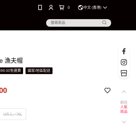
0
中文 (香港)
re 漁夫帽
99.00免運費
國家/地區配送
00
前往
人氣
商品
US L／XL