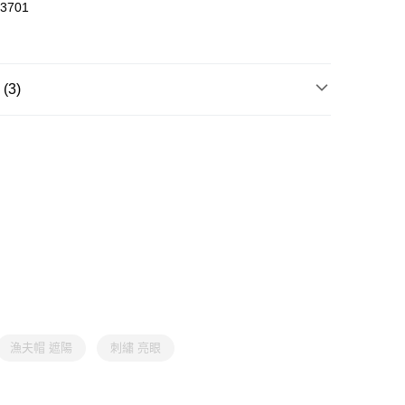
3701
3)
飾
帽子
飾
帽子
漁夫帽 遮陽
刺繡 亮眼