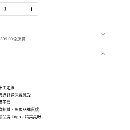
399.00免運費
車工走線
 WeChat Pay, UnionPay, FPS
締造舒適佩戴感受
兩不誤
齊細緻，彰顯品牌質感
$399可享免運費優惠
品牌 Logo，精美亮眼
0，滿HK$399.00或以上免運費
澳門免運費優惠
運費表