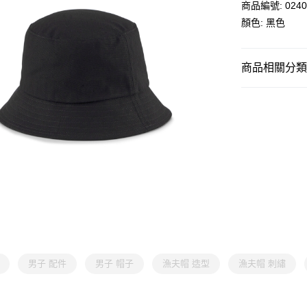
商品編號: 0240
顏色: 黑色
商品相關分類 (
男子
裝備配
SALE
女子
裝備配
男子 配件
男子 帽子
漁夫帽 造型
漁夫帽 刺繡