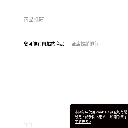
商品推薦
您可能有興趣的商品
全店暢銷排行
本網站中使用 cookie，欲查詢有關
設定，請參閱本網站「
私隱政策
」
用 cookie。
了解更多 >