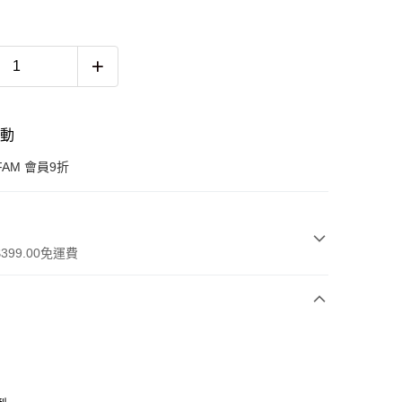
活動
FAM 會員9折
399.00免運費