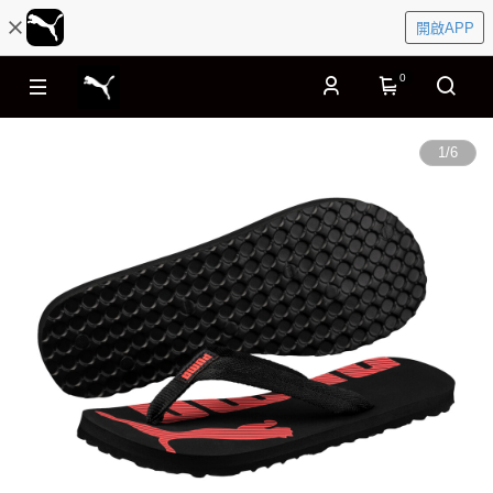
開啟APP
0
1
/
6