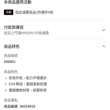
本商品適用活動
指定減價貨品2件額外9折
活動
付款與運送
送貨上門滿HK$399.00免運費
付款方式
商品特色
信用卡
商品編號
線上付款
586861
相關說明
Alipay, PayMe, WeChat Pay, UnionPay, FPS
商品特色
送貨方式
抓地外底，助力平穩邁步
EVA 鞋床，腳感柔軟舒適
單筆訂單淨值滿$399可享免運費優惠
優選織物材質，結實耐穿
每筆HK$30.00，滿HK$399.00或以上免運費
商品重點
滿$599可享澳門免運費優惠
運費表
商品編號: 36024816