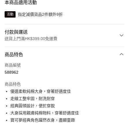
本商品適用活動
指定減價貨品2件額外9折
活動
付款與運送
送貨上門滿HK$399.00免運費
付款方式
商品特色
信用卡
商品編號
線上付款
588962
相關說明
Alipay, PayMe, WeChat Pay, UnionPay, FPS
商品特色
送貨方式
優選柔軟純棉大身，穿著舒適度佳
走線工整牢固，耐洗耐穿
單筆訂單淨值滿$399可享免運費優惠
經典圓領設計，便於穿脫
每筆HK$30.00，滿HK$399.00或以上免運費
大身採用親膚純棉物料，穿著舒適度佳
滿$599可享澳門免運費優惠
運費表
寶可夢經典角色躍然衣身，盡顯童趣