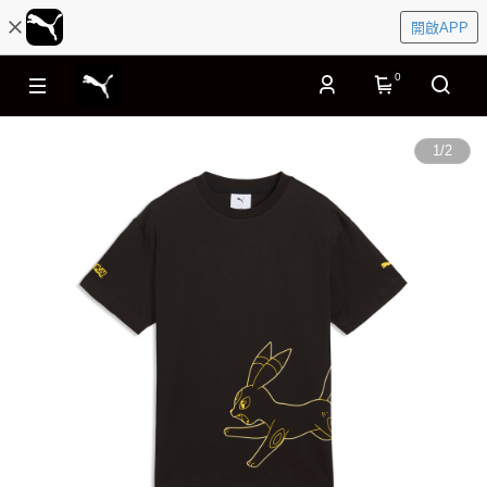
開啟APP
0
1
/
2