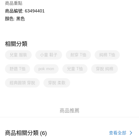
商品重點
商品編號: 63494401
顏色: 黑色
相關分類
兒童 服裝
小童 鞋子
耐穿 T恤
純棉 T恤
舒適 T恤
pok mon
兒童 T恤
穿脫 純棉
經典圓領 穿脫
穿脫 柔軟
商品推薦
商品相關分類 (6)
查看全部