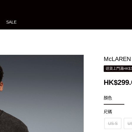
SALE
McLARE
送貨上門滿HK$3
HK$299.
顏色
尺碼
US S
U