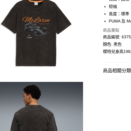
單筆訂單淨值滿
短袖
每筆HK$30.0
長度：標準
滿$599可享
PUMA 及 M
商品重點
商品編號: 6375
顏色: 黑色
模特兒身高19
商品相關分類 (
男子
服裝
運動
賽車
男子
運動
運動
賽車