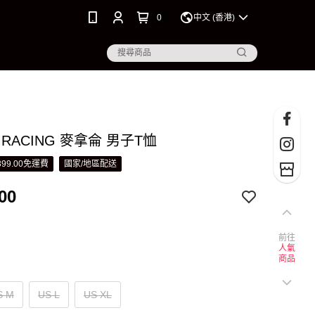
0
中文 (香港)
N RACING 麥拿侖 男子T恤
99.00免運費
國家/地區配送
00
前往
人氣
商品
S M
US L
US XL