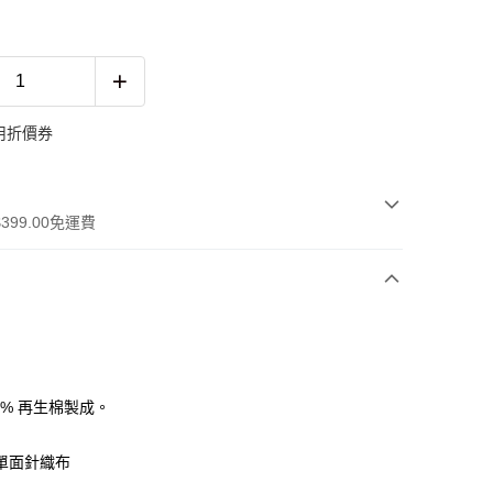
用折價券
399.00免運費
0% 再生棉製成。
 WeChat Pay, UnionPay, FPS
單面針織布