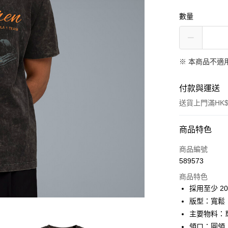
數量
※ 本商品不適
付款與運送
送貨上門滿HK$
付款方式
商品特色
信用卡
商品編號
589573
線上付款
商品特色
相關說明
採用至少 2
Alipay, PayMe,
版型：寬鬆
送貨方式
主要物料：
領口：圓領