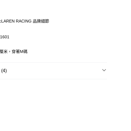
$399可享免運費優惠
0，滿HK$399.00或以上免運費
澳門免運費優惠
運費表
cLAREN RACING 品牌細節
1601
8厘米，穿著M碼
4)
T恤/其他上衣
服裝
賽車
McLaren