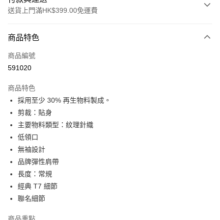
送貨上門滿HK$399.00免運費
付款方式
商品特色
信用卡
商品編號
線上付款
591020
相關說明
Alipay, PayMe, WeChat Pay, UnionPay, FPS
商品特色
送貨方式
採用至少 30% 再生物料製成。
剪裁：貼身
單筆訂單淨值滿$399可享免運費優惠
主要物料類型：紋理針織
每筆HK$30.00，滿HK$399.00或以上免運費
低領口
滿$599可享澳門免運費優惠
運費表
無袖設計
品牌彈性肩帶
長度：常規
經典 T7 細節
聯名細節
商品重點