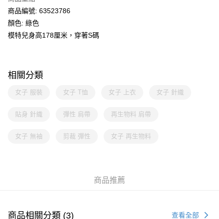
商品編號: 63523786
顏色: 綠色
模特兒身高178厘米，穿著S碼
相關分類
女子 服裝
女子 T恤
女子 上衣
女子 針織
貼身 針織
彈性 肩帶
再生物料 肩帶
女子 無袖
剪裁 彈性
女子 再生物料
商品推薦
商品相關分類 (3)
查看全部