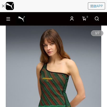
開啟APP
0
1
/
7