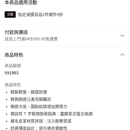
本商品適用活動
指定減價貨品2件額外9折
活動
付款與運送
送貨上門滿HK$399.00免運費
付款方式
商品特色
信用卡
商品編號
線上付款
591883
相關說明
Alipay, PayMe, WeChat Pay, UnionPay, FPS
商品特色
送貨方式
精製鞋墊，腳感舒適
鞋側跑道元素亮眼矚目
單筆訂單淨值滿$399可享免運費優惠
橡膠大底，圓點紋路增加摩擦力
每筆HK$30.00，滿HK$399.00或以上免運費
標誌性 T 字鞋頭致敬經典：盡顯意式復古格調
滿$599可享澳門免運費優惠
運費表
磨毛皮革材質拼接：注入輕奢質感
舒適薄底設計：提升邁步靈敏性