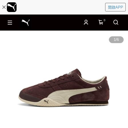
開啟APP
0
1
/
6