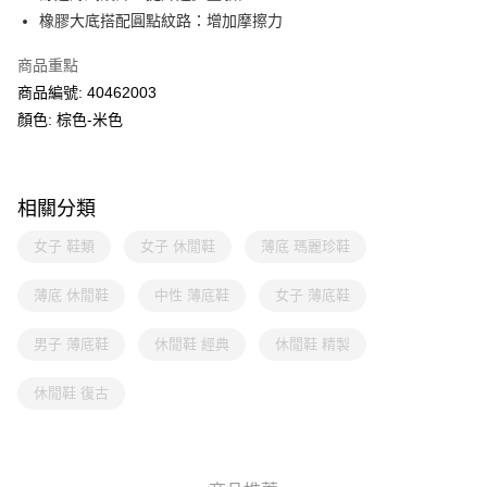
橡膠大底搭配圓點紋路：增加摩擦力
商品重點
商品編號: 40462003
顏色: 棕色-米色
相關分類
女子 鞋類
女子 休閒鞋
薄底 瑪麗珍鞋
薄底 休閒鞋
中性 薄底鞋
女子 薄底鞋
男子 薄底鞋
休閒鞋 經典
休閒鞋 精製
休閒鞋 復古