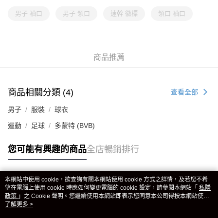
男子 袖口
男子 領口
速幹 徽標
領口 袖口
商品推薦
商品相關分類 (4)
查看全部
男子
服裝
球衣
運動
足球
多蒙特 (BVB)
您可能有興趣的商品
全店暢銷排行
本網站中使用 cookie，欲查詢有關本網站使用 cookie 方式之詳情，及若您不希
熱門標籤
望在電腦上使用 cookie 時應如何變更電腦的 cookie 設定，請參閱本網站「
私隱
政策
」之 Cookie 聲明。您繼續使用本網站即表示您同意本公司得按本網站使用
條款之 Cookie 聲明使用 cookie。
了解更多 >
熱銷排行
最新商品
人氣推薦