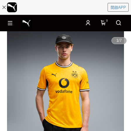
開啟APP
0
1
/
7