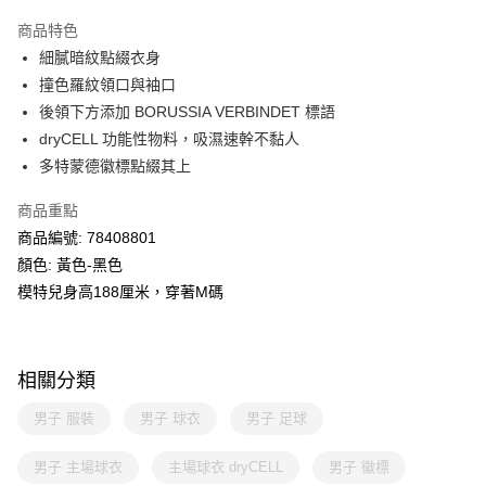
Alipay, PayMe, WeChat Pay, UnionPay, FPS
商品特色
送貨方式
細膩暗紋點綴衣身
撞色羅紋領口與袖口
單筆訂單淨值滿$399可享免運費優惠
後領下方添加 BORUSSIA VERBINDET 標語
每筆HK$30.00，滿HK$399.00或以上免運費
dryCELL 功能性物料，吸濕速幹不黏人
滿$599可享澳門免運費優惠
運費表
多特蒙德徽標點綴其上
商品重點
商品編號: 78408801
顏色: 黃色-黑色
模特兒身高188厘米，穿著M碼
相關分類
男子 服裝
男子 球衣
男子 足球
男子 主場球衣
主場球衣 dryCELL
男子 徽標