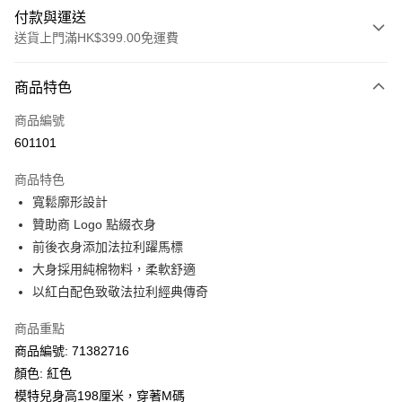
付款與運送
送貨上門滿HK$399.00免運費
付款方式
商品特色
信用卡
商品編號
線上付款
601101
相關說明
Alipay, PayMe, WeChat Pay, UnionPay, FPS
商品特色
送貨方式
寬鬆廓形設計
贊助商 Logo 點綴衣身
單筆訂單淨值滿$399可享免運費優惠
前後衣身添加法拉利躍馬標
每筆HK$30.00，滿HK$399.00或以上免運費
大身採用純棉物料，柔軟舒適
滿$599可享澳門免運費優惠
運費表
以紅白配色致敬法拉利經典傳奇
商品重點
商品編號: 71382716
顏色: 紅色
模特兒身高198厘米，穿著M碼