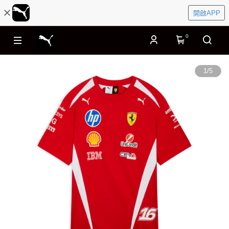
開啟APP
0
1
/
5