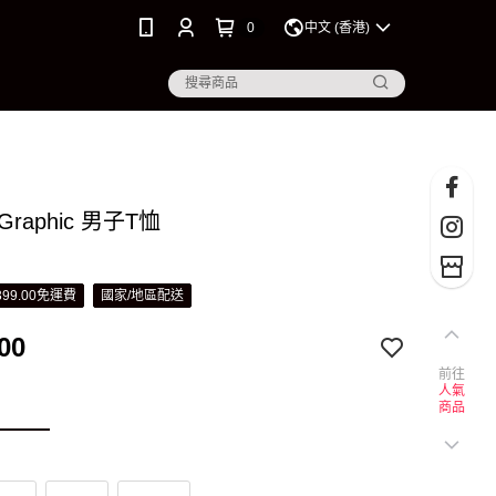
0
中文 (香港)
e Graphic 男子T恤
99.00免運費
國家/地區配送
00
前往
人氣
商品