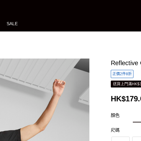
SALE
Reflectiv
正價2件8折
送貨上門滿HK$3
HK$179.
顏色
尺碼