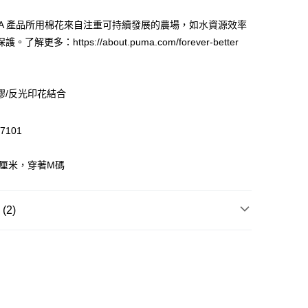
MA 產品所用棉花來自注重可持續發展的農場，如水資源效率
 WeChat Pay, UnionPay, FPS
了解更多：https://about.puma.com/forever-better
$399可享免運費優惠
膠/反光印花結合
0，滿HK$399.00或以上免運費
澳門免運費優惠
運費表
7101
5厘米，穿著M碼
2)
T恤/其他上衣
LS