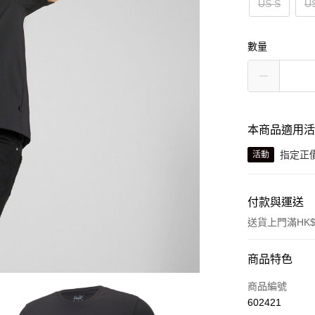
US S
U
數量
本商品適用
指定正價
活動
付款與運送
送貨上門滿HK$
付款方式
商品特色
信用卡
商品編號
602421
線上付款