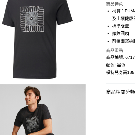
商品特色
相關說明
棉質：PU
Alipay, PayMe,
及土壤健康保護。
送貨方式
標準版型
羅紋圓領
單筆訂單淨值滿
前幅圖案橡
每筆HK$30.0
商品重點
滿$599可享
商品編號: 6717
顏色: 黑色
模特兒身高18
商品相關分類 (
男子
服裝
PUMA SPECIA