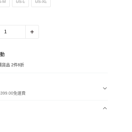
S M
US L
US XL
活動
貨品 2件8折
399.00免運費