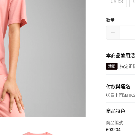
US XS
數量
本商品適用
指定正價
活動
付款與運送
送貨上門滿HK$
付款方式
商品特色
信用卡
商品編號
603204
線上付款