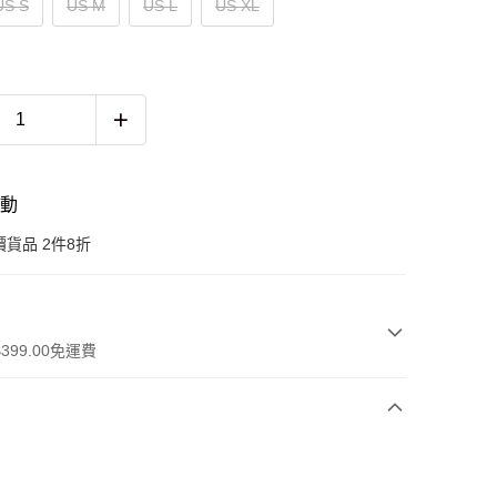
US S
US M
US L
US XL
活動
貨品 2件8折
399.00免運費