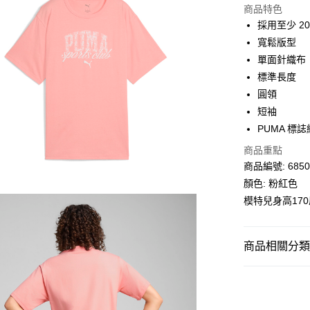
商品特色
相關說明
採用至少 2
Alipay, PayMe,
寬鬆版型
送貨方式
單面針織布
標準長度
單筆訂單淨值滿
圓領
每筆HK$30.0
短袖
滿$599可享
PUMA 標
商品重點
商品編號: 6850
顏色: 粉紅色
模特兒身高17
商品相關分類 (
女子
服裝
PUMA SPECIA