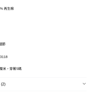
0% 再生棉
 WeChat Pay, UnionPay, FPS
$399可享免運費優惠
0，滿HK$399.00或以上免運費
澳門免運費優惠
運費表
誌細節
3118
0厘米，穿著S碼
2)
T恤/其他上衣
LS