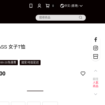
0
中文 (香港)
ASS 女子T恤
99.00免運費
國家/地區配送
00
前往
人氣
商品