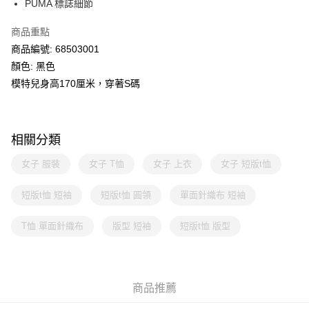
PUMA 標誌細節
商品重點
商品編號: 68503001
顏色: 黑色
模特兒身高170厘米，穿著S碼
相關分類
女子 服裝
女子 T恤
女子 上衣
女子 短版t恤
短版t恤 短袖
短版t恤 圓領
單面針織布 短袖
T恤 單面針織布
版型 短袖
短版t恤 版型
商品推薦