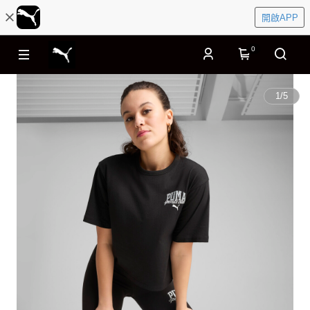
開啟APP
0
1
/
5