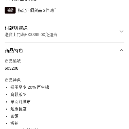
指定正價貨品 2件8折
活動
付款與運送
送貨上門滿HK$399.00免運費
付款方式
商品特色
信用卡
商品編號
線上付款
603208
相關說明
Alipay, PayMe, WeChat Pay, UnionPay, FPS
商品特色
送貨方式
採用至少 20% 再生棉
寬鬆版型
單筆訂單淨值滿$399可享免運費優惠
單面針織布
每筆HK$30.00，滿HK$399.00或以上免運費
短版長度
滿$599可享澳門免運費優惠
運費表
圓領
短袖