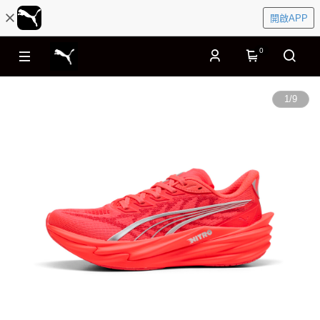
開啟APP
0
1
/
9