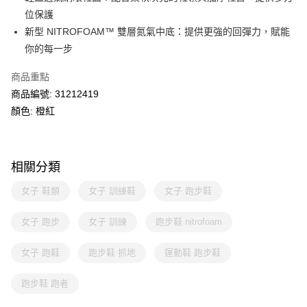
位保護
新型 NITROFOAM™ 雙層氮氣中底：提供更強的回彈力，賦能
你的每一步
商品重點
商品編號: 31212419
顏色: 橙紅
相關分類
女子 鞋類
女子 訓練鞋
女子 跑步鞋
女子 跑步
女子 訓練
跑步鞋 nitrofoam
女子 跑鞋
跑步鞋 抓地
運動鞋 跑步鞋
跑步鞋 跑者