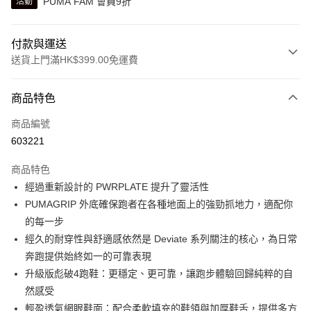
PUMA FAM 會員9折
活動
付款與運送
送貨上門滿HK$399.00免運費
付款方式
商品特色
信用卡
商品編號
線上付款
603221
相關說明
Alipay, PayMe, WeChat Pay, UnionPay, FPS
商品特色
送貨方式
經過重新設計的 PWRPLATE 提升了靈活性
PUMAGRIP 外底確保跑者在各種地面上的強勁抓地力，適配你
單筆訂單淨值滿$399可享免運費優惠
的每一步
每筆HK$30.00，滿HK$399.00或以上免運費
經久的耐穿性與舒適感依然是 Deviate 系列關注的核心，為日常
滿$599可享澳門免運費優惠
運費表
奔跑提供始終如一的可靠表現
升級版彪破4跑鞋：更穩定、更可靠，讓跑步體驗回歸純粹的自
然感受
輕盈透氣網眼鞋面：配合柔軟填充的鞋領與加厚鞋舌，提供多方