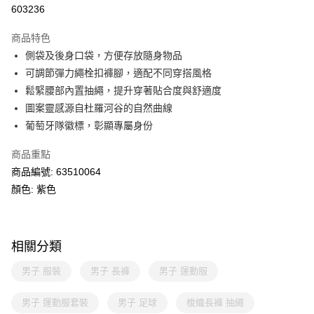
線上付款
603236
相關說明
Alipay, PayMe, WeChat Pay, UnionPay, FPS
商品特色
送貨方式
側袋及後身口袋，方便存放隨身物品
可調節彈力繩栓扣褲腳，適配不同穿搭風格
單筆訂單淨值滿$399可享免運費優惠
鬆緊腰部內置抽繩，提升穿著貼合度與舒適度
每筆HK$30.00，滿HK$399.00或以上免運費
圖案靈感源自杜羅河谷的自然曲線
滿$599可享澳門免運費優惠
運費表
葡萄牙隊徽標，彰顯專屬身份
商品重點
商品編號: 63510064
顏色: 紫色
相關分類
男子 服裝
男子 長褲
男子 運動服
男子 運動服套裝
男子 足球
梭織長褲 抽繩