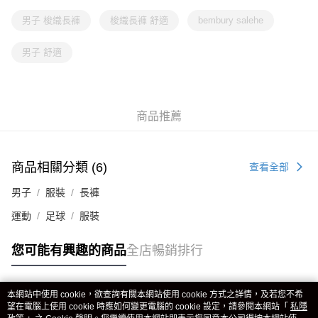
男子 梭織長褲
梭織長褲 舒適
bembury salehe
男子 舒適
商品推薦
商品相關分類 (6)
查看全部
男子
服裝
長褲
運動
足球
服裝
您可能有興趣的商品
全店暢銷排行
本網站中使用 cookie，欲查詢有關本網站使用 cookie 方式之詳情，及若您不希
熱門標籤
望在電腦上使用 cookie 時應如何變更電腦的 cookie 設定，請參閱本網站「
私隱