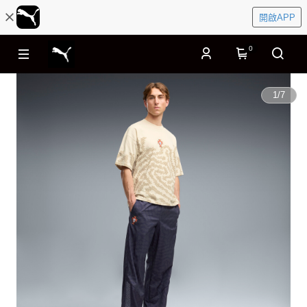
開啟APP
0
1
/
7