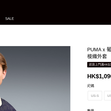
SALE
PUMA x 
梭織外套
送貨上門滿HK$3
HK$1,09
尺碼
US S
U
數量