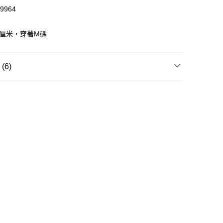
澳門免運費優惠
運費表
9964
7厘米，穿著M碼
6)
外套/馬甲
服裝
運動服套裝
足球
葡萄牙 (FPF)
MA x SALEHE BEMBURY