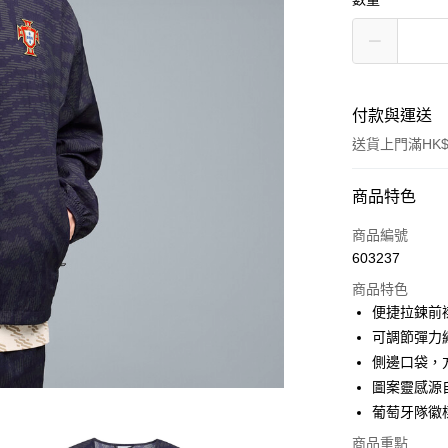
付款與運送
送貨上門滿HK$
付款方式
商品特色
信用卡
商品編號
603237
線上付款
商品特色
相關說明
便捷拉鍊前
Alipay, PayMe,
可調節彈力
送貨方式
側邊口袋，
圖案靈感源
單筆訂單淨值滿
葡萄牙隊徽
每筆HK$30.0
商品重點