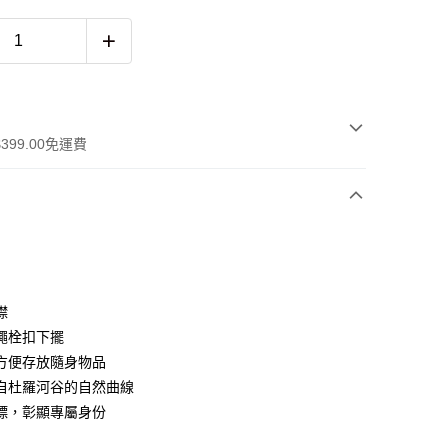
399.00免運費
襟
 WeChat Pay, UnionPay, FPS
繩栓扣下擺
方便存放隨身物品
自杜羅河谷的自然曲線
$399可享免運費優惠
標，彰顯專屬身份
0，滿HK$399.00或以上免運費