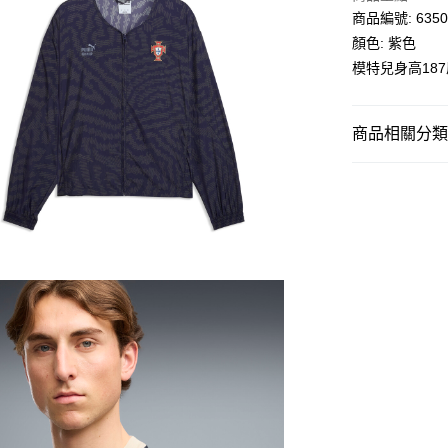
滿$599可享
商品編號: 6350
顏色: 紫色
模特兒身高18
商品相關分類 (
男子
服裝
運動
足球
男子
服裝
男子
運動
運動
足球
SELECT
PU