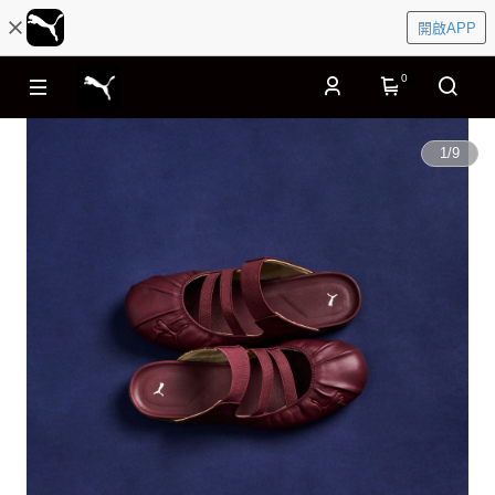
開啟APP
0
1
/
9