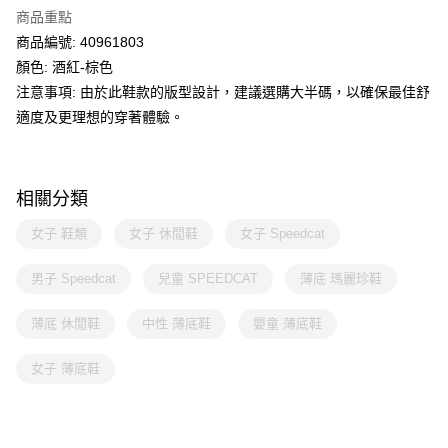
商品重點
商品編號: 40961803
顏色: 酒紅-棕色
注意事項: 由於此鞋款的版型設計，建議選購大半碼，以確保最佳舒
適度及更理想的穿著體驗。
相關分類
女子 鞋類
女子 休閒鞋
女子 Speedcat
男子 Speedcat
兒童 SPEEDCAT
薄底 瑪麗珍鞋
薄底 休閒鞋
中性 薄底鞋
嬰童 薄底鞋
女子 薄底鞋