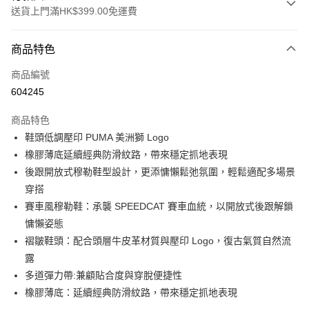
送貨上門滿HK$399.00免運費
付款方式
商品特色
信用卡
商品編號
線上付款
604245
相關說明
Alipay, PayMe, WeChat Pay, UnionPay, FPS
商品特色
送貨方式
鞋頭低調壓印 PUMA 美洲獅 Logo
橡膠薄底延續經典防滑紋路，帶來穩定抓地表現
單筆訂單淨值滿$399可享免運費優惠
後跟開放式穆勒鞋型設計，更添慵懶鬆弛氛圍，輕鬆適配多場景
每筆HK$30.00，滿HK$399.00或以上免運費
穿搭
滿$599可享澳門免運費優惠
運費表
賽車風穆勒鞋：承襲 SPEEDCAT 賽車血統，以開放式後跟解鎖
慵懶姿態
褶皺鞋頭：配合頭層牛皮革材質與壓印 Logo，復古氣質自然流
露
多道彈力帶:兼顧貼合度與穿脫便捷性
橡膠薄底：延續經典防滑紋路，帶來穩定抓地表現