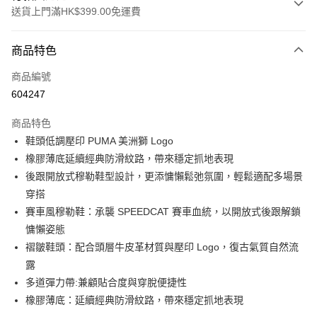
送貨上門滿HK$399.00免運費
付款方式
商品特色
信用卡
商品編號
線上付款
604247
相關說明
Alipay, PayMe, WeChat Pay, UnionPay, FPS
商品特色
送貨方式
鞋頭低調壓印 PUMA 美洲獅 Logo
橡膠薄底延續經典防滑紋路，帶來穩定抓地表現
單筆訂單淨值滿$399可享免運費優惠
後跟開放式穆勒鞋型設計，更添慵懶鬆弛氛圍，輕鬆適配多場景
每筆HK$30.00，滿HK$399.00或以上免運費
穿搭
滿$599可享澳門免運費優惠
運費表
賽車風穆勒鞋：承襲 SPEEDCAT 賽車血統，以開放式後跟解鎖
慵懶姿態
褶皺鞋頭：配合頭層牛皮革材質與壓印 Logo，復古氣質自然流
露
多道彈力帶:兼顧貼合度與穿脫便捷性
橡膠薄底：延續經典防滑紋路，帶來穩定抓地表現