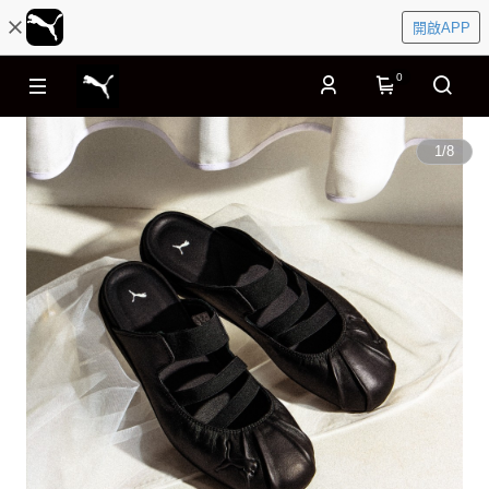
開啟APP
0
1
/
8