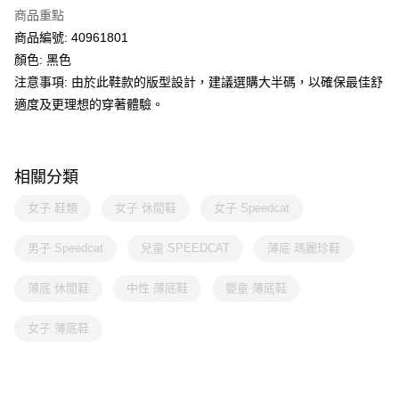
商品重點
商品編號: 40961801
顏色: 黑色
注意事項: 由於此鞋款的版型設計，建議選購大半碼，以確保最佳舒
適度及更理想的穿著體驗。
相關分類
女子 鞋類
女子 休閒鞋
女子 Speedcat
男子 Speedcat
兒童 SPEEDCAT
薄底 瑪麗珍鞋
薄底 休閒鞋
中性 薄底鞋
嬰童 薄底鞋
女子 薄底鞋