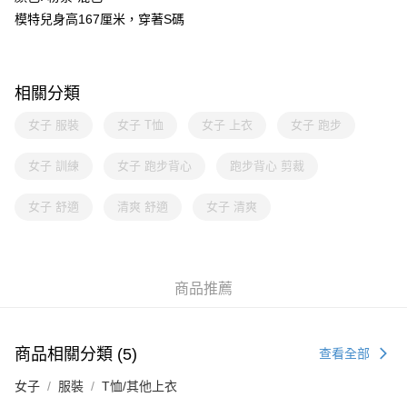
模特兒身高167厘米，穿著S碼
相關分類
女子 服裝
女子 T恤
女子 上衣
女子 跑步
女子 訓練
女子 跑步背心
跑步背心 剪裁
女子 舒適
清爽 舒適
女子 清爽
商品推薦
商品相關分類 (5)
查看全部
女子
服裝
T恤/其他上衣