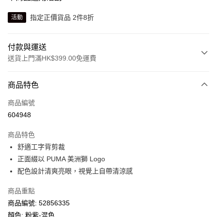
指定正價貨品 2件8折
活動
付款與運送
送貨上門滿HK$399.00免運費
付款方式
商品特色
信用卡
商品編號
線上付款
604948
相關說明
Alipay, PayMe, WeChat Pay, UnionPay, FPS
商品特色
送貨方式
舒適工字背剪裁
正面綴以 PUMA 美洲獅 Logo
單筆訂單淨值滿$399可享免運費優惠
配色設計清爽亮眼，視覺上自帶清涼感
每筆HK$30.00，滿HK$399.00或以上免運費
商品重點
滿$599可享澳門免運費優惠
運費表
商品編號: 52856335
顏色: 粉紫-混色