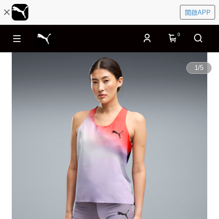
開啟APP
0
1
/
5